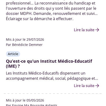
professionnel… La reconnaissance du handicap et
l'ouverture des droits qui y sont liés passent par le
dossier MDPH. Demande, renouvellement et suivi…
Éclairage sur la démarche à effectuer.
arrow_forward
Lire la suite
Mis à jour le 29/07/2026
Par Bénédicte Demmer
Article
Qu’est-ce qu’un Institut Médico-Educatif
(IME) ?
Les Instituts Médico-Educatifs dispensent un
accompagnement médical, social, pédagogique et
professionnel pour les enfants souffrant d’une
arrow_forward
Lire la suite
déficience intellectuelle ne leur permettant pas de
suivre un parcours scolaire classique.
Mis à jour le 05/05/2026
Par Equipe Ma Boussole Aidants