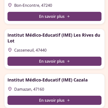
place
Bon-Encontre, 47240
En savoir plus
arrow_forward
Institut Médico-Educatif (IME) Les Rives du
Lot
place
Casseneuil, 47440
En savoir plus
arrow_forward
Institut Médico-Educatif (IME) Cazala
place
Damazan, 47160
En savoir plus
arrow_forward