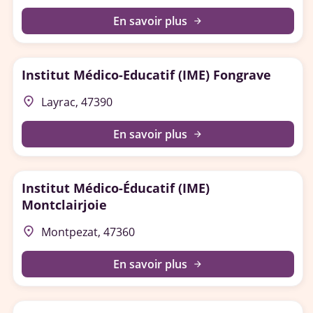
En savoir plus
arrow_forward
Institut Médico-Educatif (IME) Fongrave
place
Layrac, 47390
En savoir plus
arrow_forward
Institut Médico-Éducatif (IME)
Montclairjoie
place
Montpezat, 47360
En savoir plus
arrow_forward