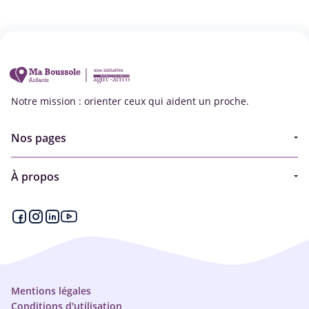
Notre mission : orienter ceux qui aident un proche.
Nos pages
Guide
À propos
Articles - Ma vie d'aidant
Espace partenaire
Aides financières et congés
Qui sommes-nous ?
Annuaire
Plan du site
Simulateur
Nous contacter
Mentions légales
Conditions d'utilisation