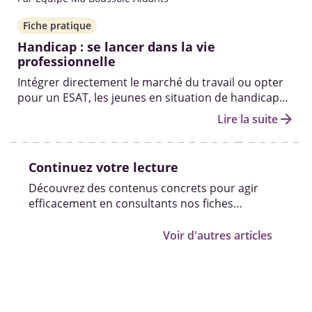
Fiche pratique
Handicap : se lancer dans la vie
professionnelle
Intégrer directement le marché du travail ou opter
pour un ESAT, les jeunes en situation de handicap
peuvent compter sur plusieurs dispositifs
arrow_forward
Lire la suite
d’accompagnement pour réussir leur insertion.
Continuez votre lecture
Découvrez des contenus concrets pour agir
efficacement en consultants nos fiches
pratiques, vidéos et témoignages.
Voir d'autres articles