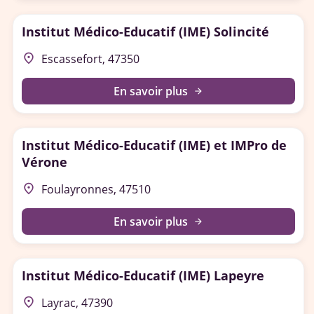
Institut Médico-Educatif (IME) Solincité
place
Escassefort, 47350
En savoir plus
arrow_forward
Institut Médico-Educatif (IME) et IMPro de
Vérone
place
Foulayronnes, 47510
En savoir plus
arrow_forward
Institut Médico-Educatif (IME) Lapeyre
place
Layrac, 47390