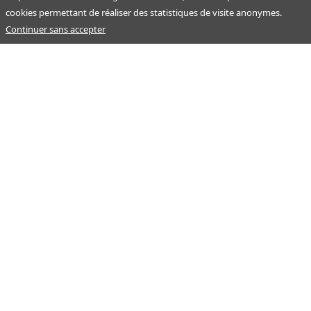
cookies permettant de réaliser des statistiques de visite anonymes.
Continuer sans accepter
Notre mission : orienter ceux qui aident un proche.
Nos pages
Guide
À propos
Articles - Ma vie d'aidant
Espace partenaire
Aides financières et congés
Qui sommes-nous ?
Annuaire
Plan du site
Simulateur
Nous contacter