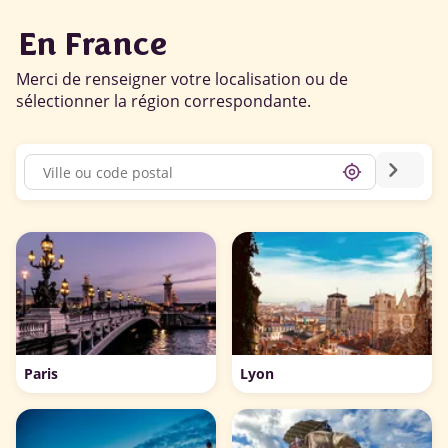
En France
Merci de renseigner votre localisation ou de
sélectionner la région correspondante.
chevron_right
my_location
Paris
Lyon