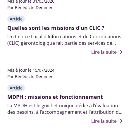
Mis à jour le 31/03/2026
Par Bénédicte Demmer
Article
Quelles sont les missions d'un CLIC ?
Un Centre Local d'Informations et de Coordinations
(CLIC) gérontologique fait partie des services de
proximité mis en place par le département. Ils sont
arrow_forward
Lire la suite
dédiés à l’écoute, l’aide et l'accompagnement des
personnes âgées et de leurs aidants.
Mis à jour le 15/07/2024
Par Bénédicte Demmer
Article
MDPH : missions et fonctionnement
La MPDH est le guichet unique dédié à l’évaluation
des besoins, à l’accompagnement et l’attribution des
aides et droits aux personnes handicapées.
arrow_forward
Lire la suite