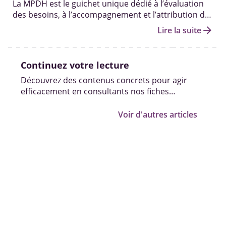
La MPDH est le guichet unique dédié à l’évaluation
des besoins, à l’accompagnement et l’attribution des
aides et droits aux personnes handicapées.
arrow_forward
Lire la suite
Continuez votre lecture
Découvrez des contenus concrets pour agir
efficacement en consultants nos fiches
pratiques, vidéos et témoignages.
Voir d'autres articles