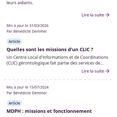
leurs aidants.
arrow_forward
Lire la suite
Mis à jour le 31/03/2026
Par Bénédicte Demmer
Article
Quelles sont les missions d'un CLIC ?
Un Centre Local d'Informations et de Coordinations
(CLIC) gérontologique fait partie des services de
proximité mis en place par le département. Ils sont
arrow_forward
Lire la suite
dédiés à l’écoute, l’aide et l'accompagnement des
personnes âgées et de leurs aidants.
Mis à jour le 15/07/2024
Par Bénédicte Demmer
Article
MDPH : missions et fonctionnement