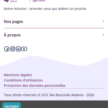
Notre mission : orienter ceux qui aident un proche.
Nos pages
Guide
À propos
Articles - Ma vie d'aidant
Espace partenaire
Aides financières et congés
Qui sommes-nous ?
Annuaire
Plan du site
Simulateur
Nous contacter
Mentions légales
Conditions d'utilisation
Protection des données personnelles
Tous droits réservés © SCIC Ma Boussole Aidants - 2026
J'accepte