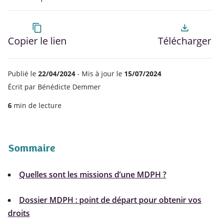
content_copy
file_download
Copier le lien
Télécharger
Publié le
22/04/2024
- Mis à jour le
15/07/2024
Écrit par
Bénédicte Demmer
6
min de lecture
Sommaire
Quelles sont les missions d’une MDPH ?
Dossier MDPH : point de départ pour obtenir vos
droits