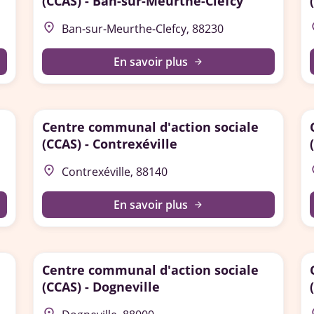
(CCAS) - Ban-sur-Meurthe-Clefcy
place
p
Ban-sur-Meurthe-Clefcy, 88230
En savoir plus
arrow_forward
Centre communal d'action sociale
(CCAS) - Contrexéville
place
p
Contrexéville, 88140
En savoir plus
arrow_forward
Centre communal d'action sociale
(CCAS) - Dogneville
place
p