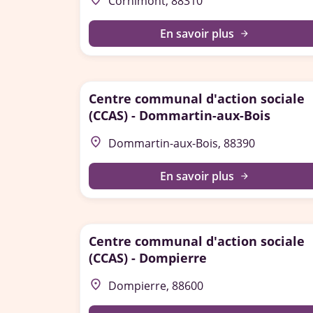
Cornimont, 88310
En savoir plus
arrow_forward
Centre communal d'action sociale
(CCAS) - Dommartin-aux-Bois
place
Dommartin-aux-Bois, 88390
En savoir plus
arrow_forward
Centre communal d'action sociale
(CCAS) - Dompierre
place
Dompierre, 88600