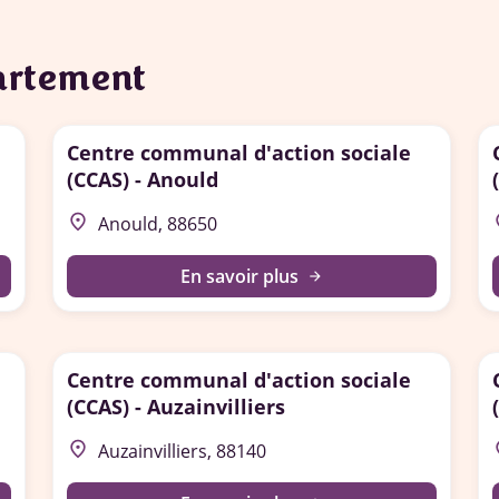
partement
Centre communal d'action sociale
(CCAS) - Anould
place
p
Anould, 88650
En savoir plus
arrow_forward
Centre communal d'action sociale
(CCAS) - Auzainvilliers
place
p
Auzainvilliers, 88140