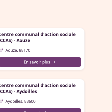
Centre communal d'action sociale
(CCAS) - Aouze
lace
Aouze, 88170
En savoir plus
arrow_forward
Centre communal d'action sociale
(CCAS) - Aydoilles
lace
Aydoilles, 88600