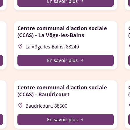
En savoir plus
arrow_forward
Centre communal d'action sociale
(CCAS) - La Vôge-les-Bains
place
p
La Vôge-les-Bains, 88240
En savoir plus
arrow_forward
Centre communal d'action sociale
(CCAS) - Baudricourt
place
p
Baudricourt, 88500
En savoir plus
arrow_forward