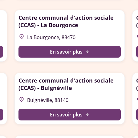
Centre communal d'action sociale
(CCAS) - La Bourgonce
place
p
La Bourgonce, 88470
En savoir plus
arrow_forward
Centre communal d'action sociale
(CCAS) - Bulgnéville
place
p
Bulgnéville, 88140
En savoir plus
arrow_forward