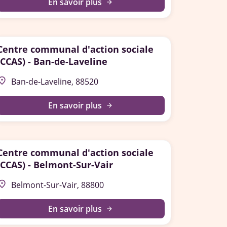
En savoir plus
arrow_forward
Centre communal d'action sociale
(CCAS) - Ban-de-Laveline
lace
Ban-de-Laveline, 88520
En savoir plus
arrow_forward
Centre communal d'action sociale
(CCAS) - Belmont-Sur-Vair
lace
Belmont-Sur-Vair, 88800
En savoir plus
arrow_forward