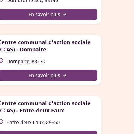
Dombrot-le-Sec, 88140
En savoir plus
arrow_forward
Centre communal d'action sociale
(CCAS) - Dompaire
lace
Dompaire, 88270
En savoir plus
arrow_forward
Centre communal d'action sociale
(CCAS) - Entre-deux-Eaux
lace
Entre-deux-Eaux, 88650