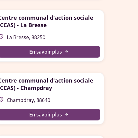
Centre communal d'action sociale
(CCAS) - La Bresse
lace
La Bresse, 88250
En savoir plus
arrow_forward
Centre communal d'action sociale
(CCAS) - Champdray
lace
Champdray, 88640
En savoir plus
arrow_forward