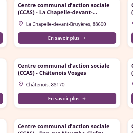
Centre communal d'action sociale
(CCAS) - La Chapelle-devant-
Bruyères
place
p
La Chapelle-devant-Bruyères, 88600
En savoir plus
arrow_forward
Centre communal d'action sociale
(CCAS) - Châtenois Vosges
place
p
Châtenois, 88170
En savoir plus
arrow_forward
Centre communal d'action sociale