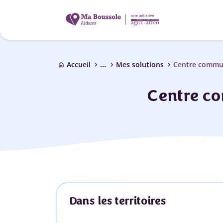
...
chevron_right
chevron_right
chevron_right
Accueil
Mes solutions
Centre commun
home
Centre co
Dans les territoires