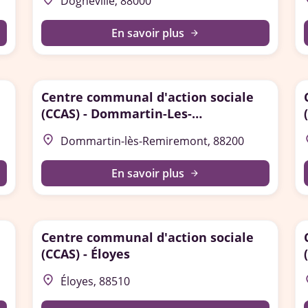
Dogneville, 88000
En savoir plus
arrow_forward
Centre communal d'action sociale
(CCAS) - Dommartin-Les-
Remiremont
place
p
Dommartin-lès-Remiremont, 88200
En savoir plus
arrow_forward
Centre communal d'action sociale
(CCAS) - Éloyes
place
p
Éloyes, 88510