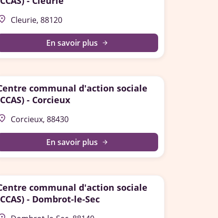
(CCAS) - Cleurie
lace
Cleurie, 88120
En savoir plus
arrow_forward
Centre communal d'action sociale
(CCAS) - Corcieux
lace
Corcieux, 88430
En savoir plus
arrow_forward
Centre communal d'action sociale
(CCAS) - Dombrot-le-Sec
lace