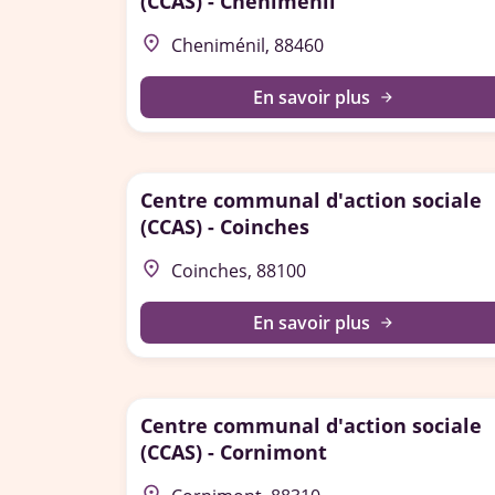
(CCAS) - Cheniménil
place
Cheniménil, 88460
En savoir plus
arrow_forward
Centre communal d'action sociale
(CCAS) - Coinches
place
Coinches, 88100
En savoir plus
arrow_forward
Centre communal d'action sociale
(CCAS) - Cornimont
place