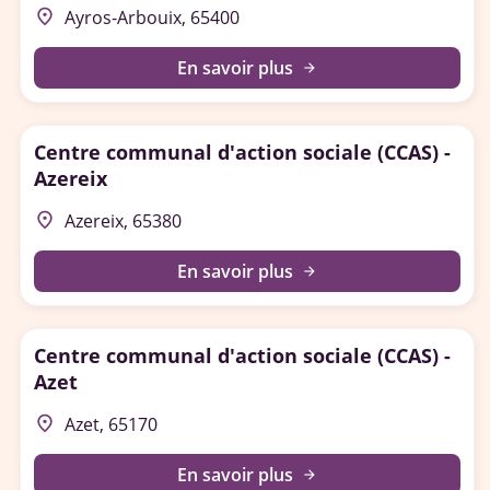
place
Ayros-Arbouix, 65400
En savoir plus
arrow_forward
Centre communal d'action sociale (CCAS) -
Azereix
place
Azereix, 65380
En savoir plus
arrow_forward
Centre communal d'action sociale (CCAS) -
Azet
place
Azet, 65170
En savoir plus
arrow_forward