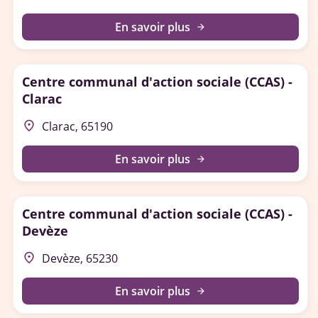
En savoir plus
arrow_forward
Centre communal d'action sociale (CCAS) -
Clarac
place
Clarac, 65190
En savoir plus
arrow_forward
Centre communal d'action sociale (CCAS) -
Devèze
place
Devèze, 65230
En savoir plus
arrow_forward