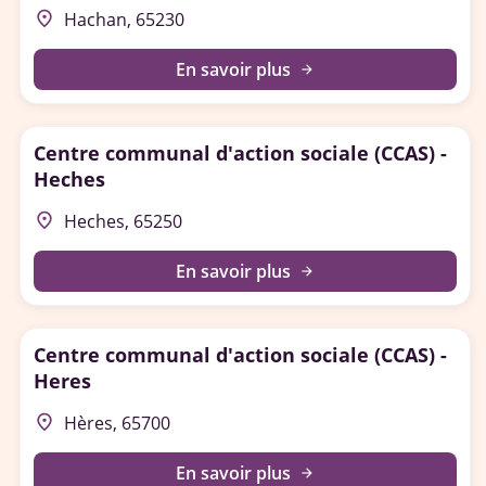
place
Hachan, 65230
En savoir plus
arrow_forward
Centre communal d'action sociale (CCAS) -
Heches
place
Heches, 65250
En savoir plus
arrow_forward
Centre communal d'action sociale (CCAS) -
Heres
place
Hères, 65700
En savoir plus
arrow_forward