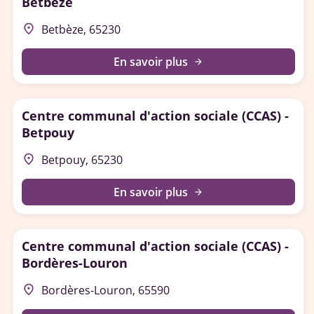
Betbèze
place
Betbèze, 65230
En savoir plus
arrow_forward
Centre communal d'action sociale (CCAS) -
Betpouy
place
Betpouy, 65230
En savoir plus
arrow_forward
Centre communal d'action sociale (CCAS) -
Bordères-Louron
place
Bordères-Louron, 65590