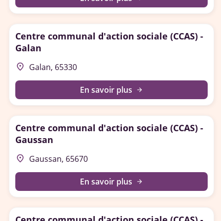
Centre communal d'action sociale (CCAS) -
Galan
place
Galan, 65330
En savoir plus
arrow_forward
Centre communal d'action sociale (CCAS) -
Gaussan
place
Gaussan, 65670
En savoir plus
arrow_forward
Centre communal d'action sociale (CCAS) -