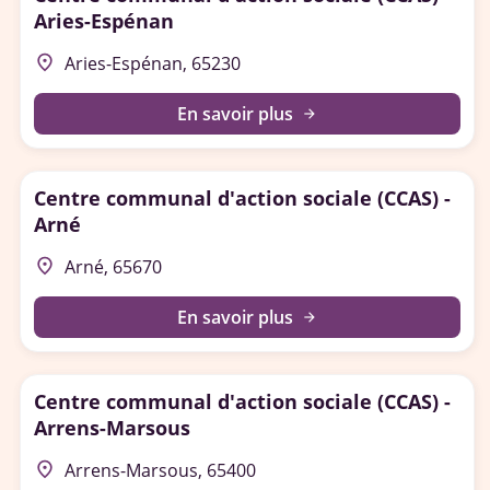
Aries-Espénan
place
Aries-Espénan, 65230
En savoir plus
arrow_forward
Centre communal d'action sociale (CCAS) -
Arné
place
Arné, 65670
En savoir plus
arrow_forward
Centre communal d'action sociale (CCAS) -
Arrens-Marsous
place
Arrens-Marsous, 65400