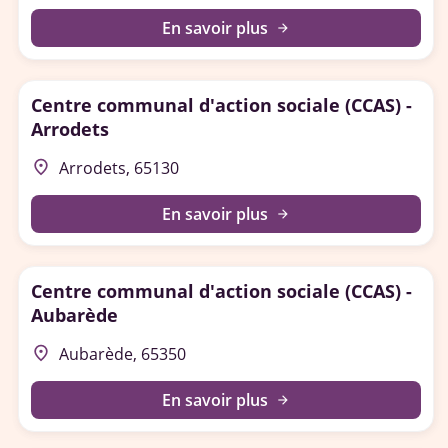
En savoir plus
arrow_forward
Centre communal d'action sociale (CCAS) -
Arrodets
place
Arrodets, 65130
En savoir plus
arrow_forward
Centre communal d'action sociale (CCAS) -
Aubarède
place
Aubarède, 65350
En savoir plus
arrow_forward