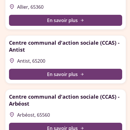
place
Allier, 65360
En savoir plus
arrow_forward
Centre communal d'action sociale (CCAS) -
Antist
place
Antist, 65200
En savoir plus
arrow_forward
Centre communal d'action sociale (CCAS) -
Arbéost
place
Arbéost, 65560
En savoir plus
arrow_forward