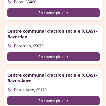
place
Bazet, 65460
En savoir plus
arrow_forward
Centre communal d'action sociale (CCAS) -
Bazordan
place
Bazordan, 65670
En savoir plus
arrow_forward
Centre communal d'action sociale (CCAS) -
Bazus-Aure
place
Bazus-Aure, 65170
En savoir plus
arrow_forward