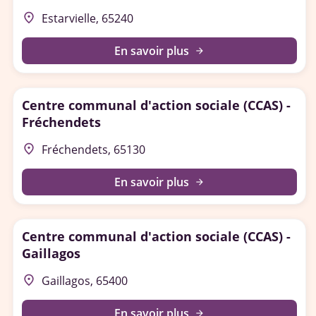
place
Estarvielle, 65240
En savoir plus
arrow_forward
Centre communal d'action sociale (CCAS) -
Fréchendets
place
Fréchendets, 65130
En savoir plus
arrow_forward
Centre communal d'action sociale (CCAS) -
Gaillagos
place
Gaillagos, 65400
En savoir plus
arrow_forward