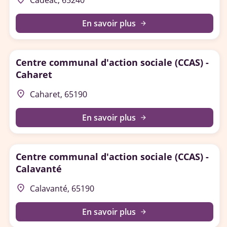
Cadéac, 65240
En savoir plus
arrow_forward
Centre communal d'action sociale (CCAS) -
Caharet
place
Caharet, 65190
En savoir plus
arrow_forward
Centre communal d'action sociale (CCAS) -
Calavanté
place
Calavanté, 65190
En savoir plus
arrow_forward