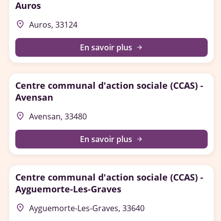
Auros
place
Auros, 33124
En savoir plus
arrow_forward
Centre communal d'action sociale (CCAS) -
Avensan
place
Avensan, 33480
En savoir plus
arrow_forward
Centre communal d'action sociale (CCAS) -
Ayguemorte-Les-Graves
place
Ayguemorte-Les-Graves, 33640