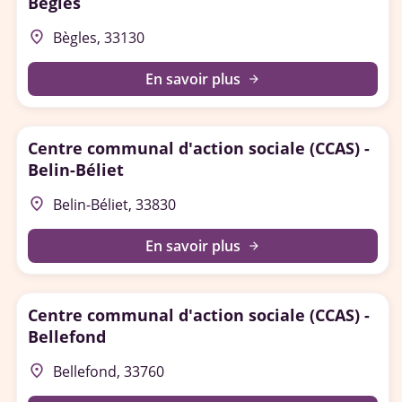
Bègles
place
Bègles, 33130
En savoir plus
arrow_forward
Centre communal d'action sociale (CCAS) -
Belin-Béliet
place
Belin-Béliet, 33830
En savoir plus
arrow_forward
Centre communal d'action sociale (CCAS) -
Bellefond
place
Bellefond, 33760