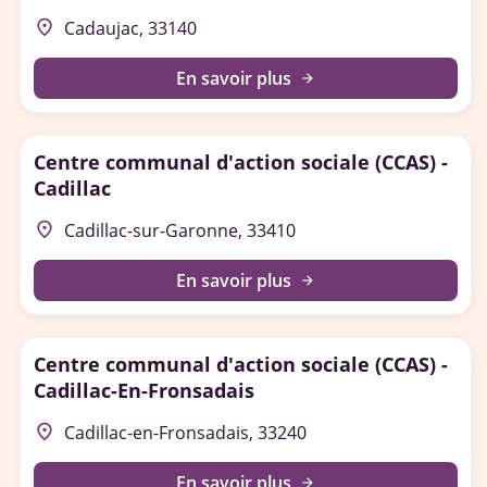
place
Cadaujac, 33140
En savoir plus
arrow_forward
Centre communal d'action sociale (CCAS) -
Cadillac
place
Cadillac-sur-Garonne, 33410
En savoir plus
arrow_forward
Centre communal d'action sociale (CCAS) -
Cadillac-En-Fronsadais
place
Cadillac-en-Fronsadais, 33240
En savoir plus
arrow_forward