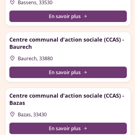
place
Bassens, 33530
En savoir plus
arrow_forward
Centre communal d'action sociale (CCAS) -
Baurech
place
Baurech, 33880
En savoir plus
arrow_forward
Centre communal d'action sociale (CCAS) -
Bazas
place
Bazas, 33430
En savoir plus
arrow_forward