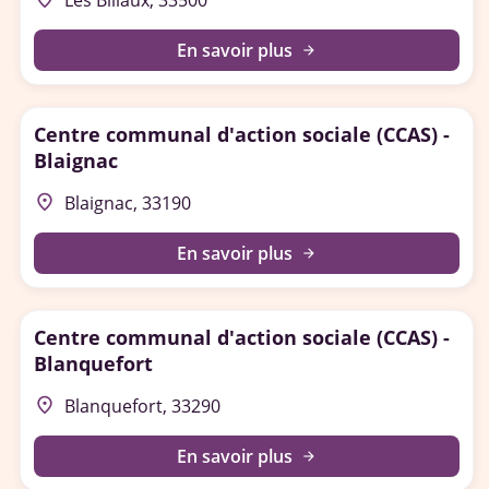
Les Billaux, 33500
En savoir plus
arrow_forward
Centre communal d'action sociale (CCAS) -
Blaignac
place
Blaignac, 33190
En savoir plus
arrow_forward
Centre communal d'action sociale (CCAS) -
Blanquefort
place
Blanquefort, 33290
En savoir plus
arrow_forward