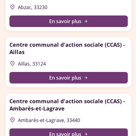
place
Abzac, 33230
En savoir plus
arrow_forward
Centre communal d'action sociale (CCAS) -
Aillas
place
Aillas, 33124
En savoir plus
arrow_forward
Centre communal d'action sociale (CCAS) -
Ambarès-et-Lagrave
place
Ambarès-et-Lagrave, 33440
En savoir plus
arrow_forward