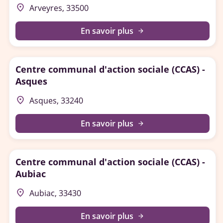
place
Arveyres, 33500
En savoir plus
arrow_forward
Centre communal d'action sociale (CCAS) -
Asques
place
Asques, 33240
En savoir plus
arrow_forward
Centre communal d'action sociale (CCAS) -
Aubiac
place
Aubiac, 33430
En savoir plus
arrow_forward