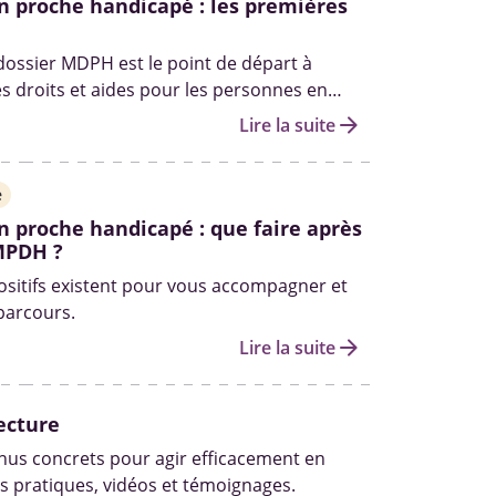
n proche handicapé : les premières
 dossier MDPH est le point de départ à
es droits et aides pour les personnes en
andicap. Qui peut vous aider à le remplir ?
arrow_forward
Lire la suite
les autres démarches pour obtenir des
fait le point.
e
n proche handicapé : que faire après
MPDH ?
ositifs existent pour vous accompagner et
 parcours.
arrow_forward
Lire la suite
ecture
us concrets pour agir efficacement en
s pratiques, vidéos et témoignages.