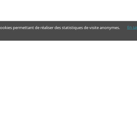
En sa
 cookies permettant de réaliser des statistiques de visite anonymes.
Nos pages
Guide
Articles - Ma vie d'aidant
Aides financières et congés
Annuaire
Simulateur