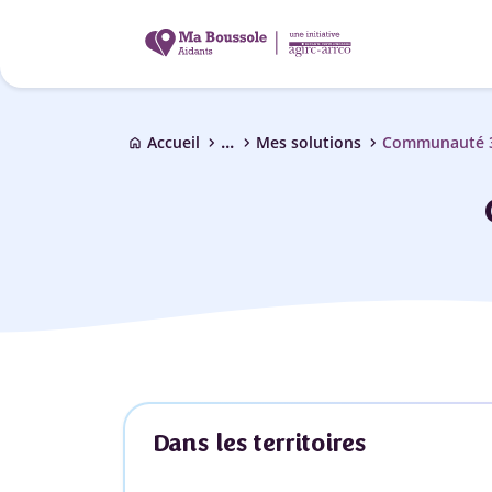
...
chevron_right
chevron_right
chevron_right
Accueil
Mes solutions
Communauté 
home
Dans les territoires