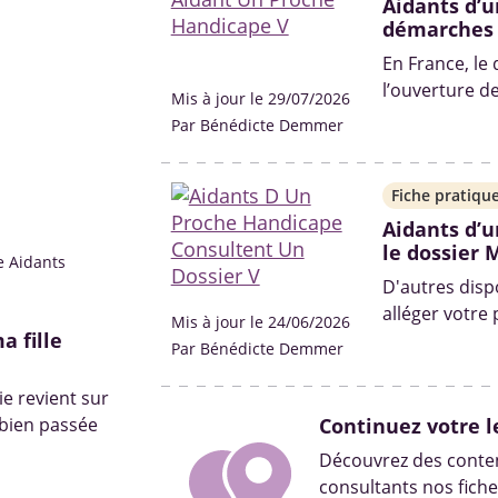
Aidants d’u
démarches
En France, le
l’ouverture d
Mis à jour le 29/07/2026
situation de h
Par Bénédicte Demmer
Quelles sont 
solutions ? On 
Fiche pratiqu
Aidants d’u
le dossier 
e Aidants
D'autres disp
alléger votre
Mis à jour le 24/06/2026
 fille
Par Bénédicte Demmer
e revient sur
 bien passée
Continuez votre l
Découvrez des conten
consultants nos fiche