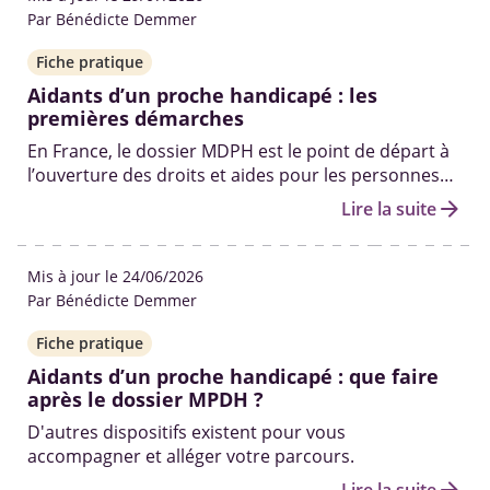
Par Bénédicte Demmer
Fiche pratique
Aidants d’un proche handicapé : les
premières démarches
En France, le dossier MDPH est le point de départ à
l’ouverture des droits et aides pour les personnes
en situation de handicap. Qui peut vous aider à le
arrow_forward
Lire la suite
remplir ? Quelles sont les autres démarches pour
obtenir des solutions ? On fait le point.
Mis à jour le 24/06/2026
Par Bénédicte Demmer
Fiche pratique
Aidants d’un proche handicapé : que faire
après le dossier MPDH ?
D'autres dispositifs existent pour vous
accompagner et alléger votre parcours.