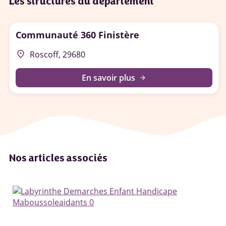
Les structures du département
Communauté 360 Finistère
place
Roscoff, 29680
En savoir plus
arrow_forward
Nos articles associés