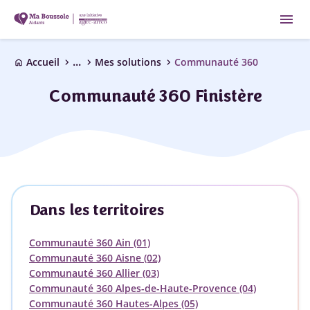
menu
...
chevron_right
chevron_right
chevron_right
Accueil
Mes solutions
Communauté 360
home
Communauté 360 Finistère
Dans les territoires
Communauté 360 Ain (01)
Communauté 360 Aisne (02)
Communauté 360 Allier (03)
Communauté 360 Alpes-de-Haute-Provence (04)
Communauté 360 Hautes-Alpes (05)