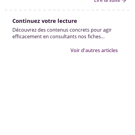
arrow_forward
Lire la suite
Continuez votre lecture
Découvrez des contenus concrets pour agir
efficacement en consultants nos fiches
pratiques, vidéos et témoignages.
Voir d'autres articles