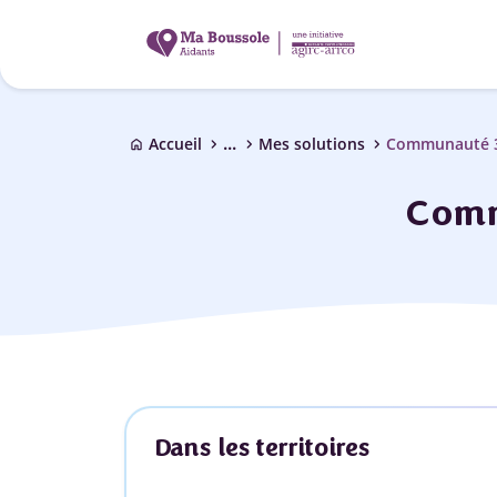
...
chevron_right
chevron_right
chevron_right
Accueil
Mes solutions
Communauté 
home
Comm
Dans les territoires