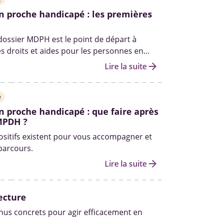
n proche handicapé : les premières
 dossier MDPH est le point de départ à
es droits et aides pour les personnes en
andicap. Qui peut vous aider à le remplir ?
arrow_forward
Lire la suite
les autres démarches pour obtenir des
fait le point.
e
n proche handicapé : que faire après
MPDH ?
ositifs existent pour vous accompagner et
 parcours.
arrow_forward
Lire la suite
ecture
us concrets pour agir efficacement en