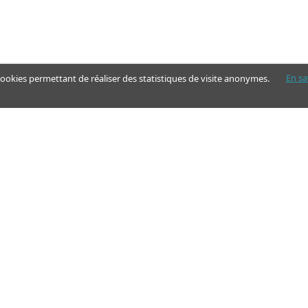
En sa
 cookies permettant de réaliser des statistiques de visite anonymes.
Nos pages
Guide
Articles - Ma vie d'aidant
Aides financières et congés
Annuaire
Simulateur