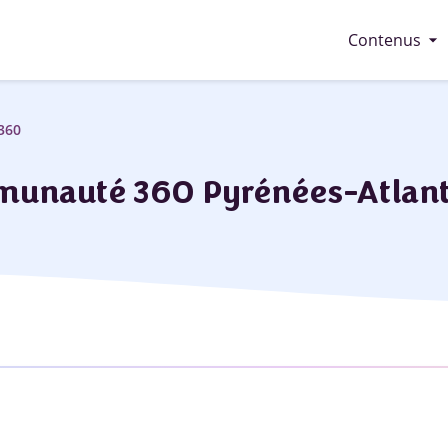
arrow_drop_down
Contenus
360
unauté 360 Pyrénées-Atlant