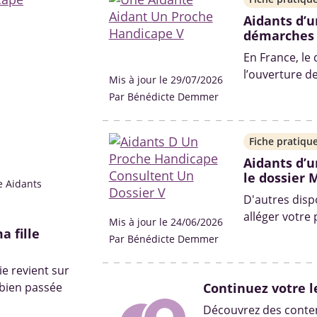
Aidants d’u
démarches
En France, le
l’ouverture d
Mis à jour le 29/07/2026
situation de h
Par Bénédicte Demmer
Quelles sont 
solutions ? On 
Fiche pratiqu
Aidants d’u
le dossier 
e Aidants
D'autres disp
alléger votre
Mis à jour le 24/06/2026
 fille
Par Bénédicte Demmer
e revient sur
 bien passée
Continuez votre l
Découvrez des conten