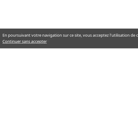
En poursuivant votre navigation sur ce site, vous acceptez l'utilisation de
Continuer sans accepter
Notre mission : orienter ceux qui
aident un proche.