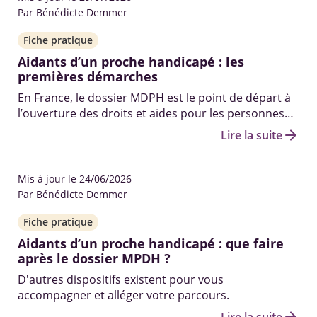
Par Bénédicte Demmer
Fiche pratique
Aidants d’un proche handicapé : les
premières démarches
En France, le dossier MDPH est le point de départ à
l’ouverture des droits et aides pour les personnes
en situation de handicap. Qui peut vous aider à le
arrow_forward
Lire la suite
remplir ? Quelles sont les autres démarches pour
obtenir des solutions ? On fait le point.
Mis à jour le 24/06/2026
Par Bénédicte Demmer
Fiche pratique
Aidants d’un proche handicapé : que faire
après le dossier MPDH ?
D'autres dispositifs existent pour vous
accompagner et alléger votre parcours.