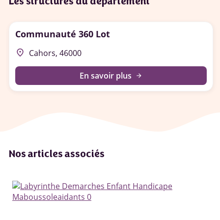
Les structures du département
Communauté 360 Lot
place
Cahors, 46000
En savoir plus
arrow_forward
Nos articles associés