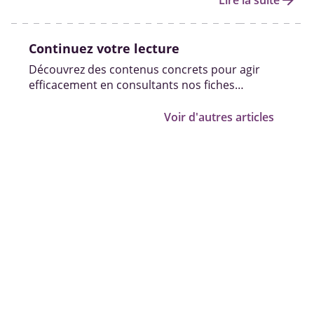
arrow_forward
Lire la suite
Continuez votre lecture
Découvrez des contenus concrets pour agir
efficacement en consultants nos fiches
pratiques, vidéos et témoignages.
Voir d'autres articles