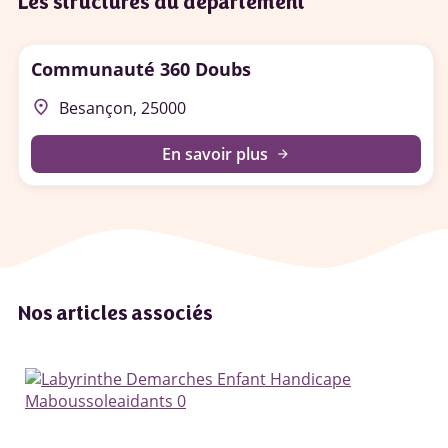
Les structures du département
Communauté 360 Doubs
place
Besançon, 25000
En savoir plus
arrow_forward
Nos articles associés