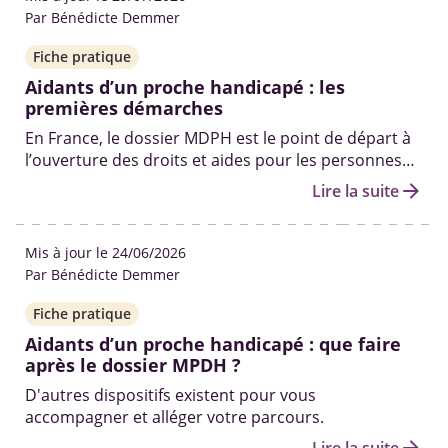
Par Bénédicte Demmer
Fiche pratique
Aidants d’un proche handicapé : les
premières démarches
En France, le dossier MDPH est le point de départ à
l’ouverture des droits et aides pour les personnes
en situation de handicap. Qui peut vous aider à le
arrow_forward
Lire la suite
remplir ? Quelles sont les autres démarches pour
obtenir des solutions ? On fait le point.
Mis à jour le 24/06/2026
Par Bénédicte Demmer
Fiche pratique
Aidants d’un proche handicapé : que faire
après le dossier MPDH ?
D'autres dispositifs existent pour vous
accompagner et alléger votre parcours.