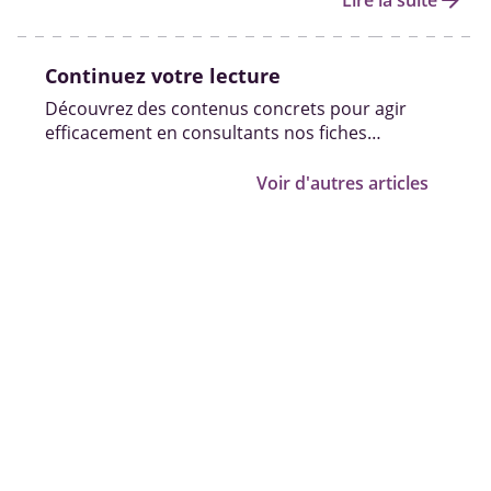
arrow_forward
Lire la suite
Continuez votre lecture
Découvrez des contenus concrets pour agir
efficacement en consultants nos fiches
pratiques, vidéos et témoignages.
Voir d'autres articles