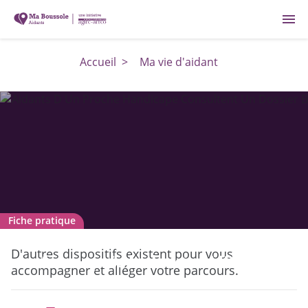
menu
Accueil
>
Ma vie d'aidant
Fiche pratique
Aidants d’un proche handicapé : que
D'autres dispositifs existent pour vous
faire après le dossier MPDH ?
accompagner et alléger votre parcours.