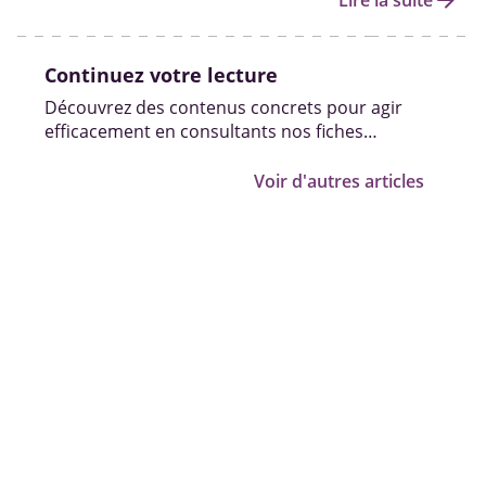
arrow_forward
Lire la suite
Continuez votre lecture
Découvrez des contenus concrets pour agir
efficacement en consultants nos fiches
pratiques, vidéos et témoignages.
Voir d'autres articles