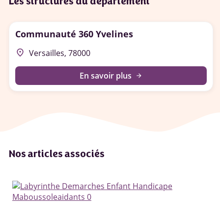
Les structures du département
Communauté 360 Yvelines
place
Versailles, 78000
En savoir plus
arrow_forward
Nos articles associés