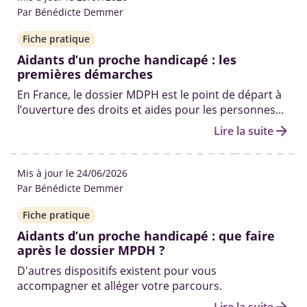
Par Bénédicte Demmer
Fiche pratique
Aidants d’un proche handicapé : les
premières démarches
En France, le dossier MDPH est le point de départ à
l’ouverture des droits et aides pour les personnes
en situation de handicap. Qui peut vous aider à le
arrow_forward
Lire la suite
remplir ? Quelles sont les autres démarches pour
obtenir des solutions ? On fait le point.
Mis à jour le 24/06/2026
Par Bénédicte Demmer
Fiche pratique
Aidants d’un proche handicapé : que faire
après le dossier MPDH ?
D'autres dispositifs existent pour vous
accompagner et alléger votre parcours.