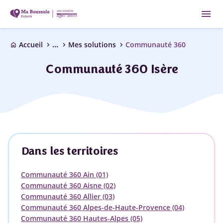
menu
...
chevron_right
chevron_right
chevron_right
Accueil
Mes solutions
Communauté 360
home
Communauté 360 Isère
Dans les territoires
Communauté 360 Ain (01)
Communauté 360 Aisne (02)
Communauté 360 Allier (03)
Communauté 360 Alpes-de-Haute-Provence (04)
Communauté 360 Hautes-Alpes (05)