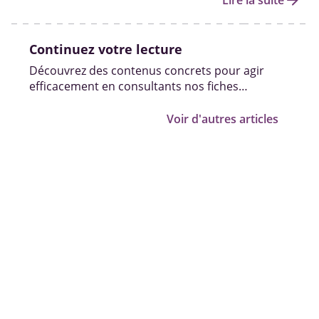
arrow_forward
Lire la suite
Continuez votre lecture
Découvrez des contenus concrets pour agir
efficacement en consultants nos fiches
pratiques, vidéos et témoignages.
Voir d'autres articles