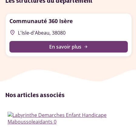
Les structures du département
Communauté 360 Isère
place
L'Isle-d'Abeau, 38080
En savoir plus
arrow_forward
Nos articles associés