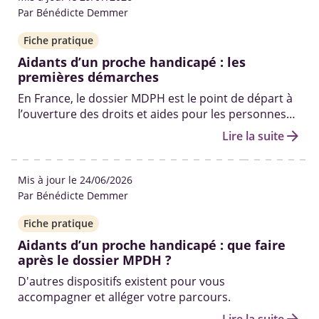
Par Bénédicte Demmer
Fiche pratique
Aidants d’un proche handicapé : les
premières démarches
En France, le dossier MDPH est le point de départ à
l’ouverture des droits et aides pour les personnes
en situation de handicap. Qui peut vous aider à le
arrow_forward
Lire la suite
remplir ? Quelles sont les autres démarches pour
obtenir des solutions ? On fait le point.
Mis à jour le 24/06/2026
Par Bénédicte Demmer
Fiche pratique
Aidants d’un proche handicapé : que faire
après le dossier MPDH ?
D'autres dispositifs existent pour vous
accompagner et alléger votre parcours.