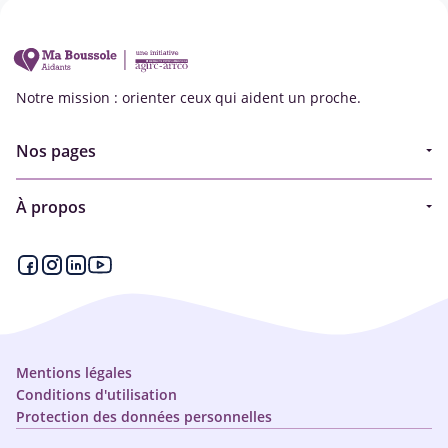
Notre mission : orienter ceux qui aident un proche.
Nos pages
Guide
À propos
Articles - Ma vie d'aidant
Espace partenaire
Aides financières et congés
Qui sommes-nous ?
Annuaire
Plan du site
Simulateur
Nous contacter
Mentions légales
Conditions d'utilisation
Protection des données personnelles