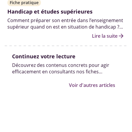
Fiche pratique
Handicap et études supérieures
Comment préparer son entrée dans l’enseignement
supérieur quand on est en situation de handicap ?
Aménagements, démarches Parcoursup, aides
arrow_forward
Lire la suite
financières et ressources pour construire un
parcours adapté.
Continuez votre lecture
Découvrez des contenus concrets pour agir
efficacement en consultants nos fiches
pratiques, vidéos et témoignages.
Voir d'autres articles