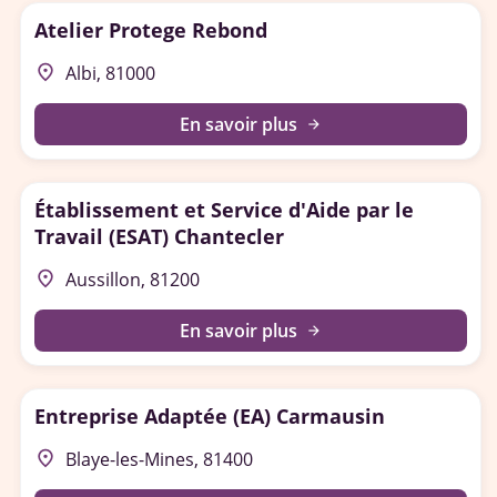
Atelier Protege Rebond
place
Albi, 81000
En savoir plus
arrow_forward
Établissement et Service d'Aide par le
Travail (ESAT) Chantecler
place
Aussillon, 81200
En savoir plus
arrow_forward
Entreprise Adaptée (EA) Carmausin
place
Blaye-les-Mines, 81400