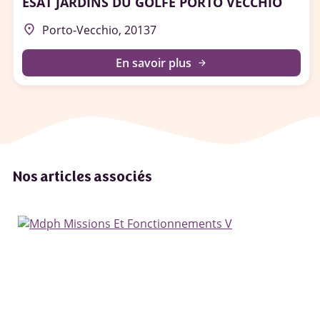
ESAT JARDINS DU GOLFE PORTO VECCHIO
place
Porto-Vecchio, 20137
En savoir plus
arrow_forward
Nos articles associés