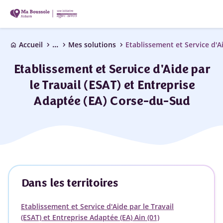
...
chevron_right
chevron_right
chevron_right
Accueil
Mes solutions
home
Etablissement et Service d'Aide par
le Travail (ESAT) et Entreprise
Adaptée (EA) Corse-du-Sud
Dans les territoires
Etablissement et Service d'Aide par le Travail
(ESAT) et Entreprise Adaptée (EA) Ain (01)