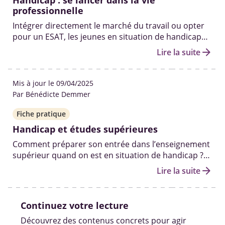
Handicap : se lancer dans la vie
professionnelle
Intégrer directement le marché du travail ou opter
pour un ESAT, les jeunes en situation de handicap
peuvent compter sur plusieurs dispositifs
arrow_forward
Lire la suite
d’accompagnement pour réussir leur insertion.
Mis à jour le 09/04/2025
Par Bénédicte Demmer
Fiche pratique
Handicap et études supérieures
Comment préparer son entrée dans l’enseignement
supérieur quand on est en situation de handicap ?
Aménagements, démarches Parcoursup, aides
arrow_forward
Lire la suite
financières et ressources pour construire un
parcours adapté.
Continuez votre lecture
Découvrez des contenus concrets pour agir