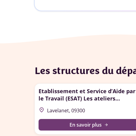
Les structures du dé
Etablissement et Service d’Aide par
le Travail (ESAT) Les ateliers
Lavelanetiens
place
Lavelanet, 09300
En savoir plus
arrow_forward