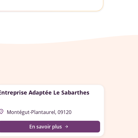
Entreprise Adaptée Le Sabarthes
lace
Montégut-Plantaurel, 09120
En savoir plus
arrow_forward