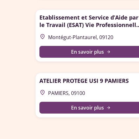
Etablissement et Service d’Aide par
le Travail (ESAT) Vie Professionnell
de Montégut-Plantaurel
place
Montégut-Plantaurel, 09120
En savoir plus
arrow_forward
ATELIER PROTEGE USI 9 PAMIERS
place
PAMIERS, 09100
En savoir plus
arrow_forward