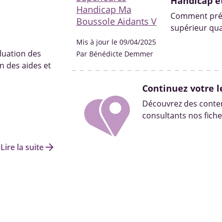
Handicap e
Comment prép
supérieur qua
Aménagements
Mis à jour le 09/04/2025
financières e
luation des
Par Bénédicte Demmer
adapté.
n des aides et
Continuez votre l
Découvrez des conten
consultants nos fiche
arrow_forward
Lire la suite