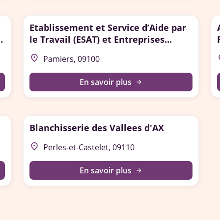
Etablissement et Service d’Aide par
e
le Travail (ESAT) et Entreprises
Adaptées (EA)
place
p
Pamiers, 09100
En savoir plus
arrow_forward
Blanchisserie des Vallees d'AX
place
Perles-et-Castelet, 09110
En savoir plus
arrow_forward