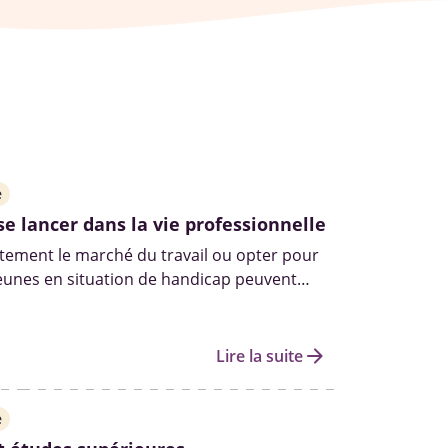
e
se lancer dans la vie professionnelle
ctement le marché du travail ou opter pour
jeunes en situation de handicap peuvent
plusieurs dispositifs d’accompagnement
eur insertion.
arrow_forward
Lire la suite
e