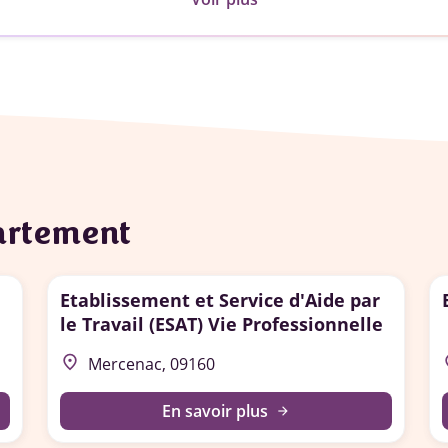
partement
Etablissement et Service d'Aide par
le Travail (ESAT) Vie Professionnelle
place
p
Mercenac, 09160
En savoir plus
arrow_forward