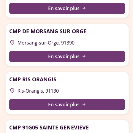
En savoir plus
arrow_forward
CMP DE MORSANG SUR ORGE
place
Morsang-sur-Orge, 91390
En savoir plus
arrow_forward
CMP RIS ORANGIS
place
Ris-Orangis, 91130
En savoir plus
arrow_forward
CMP 91G05 SAINTE GENEVIEVE