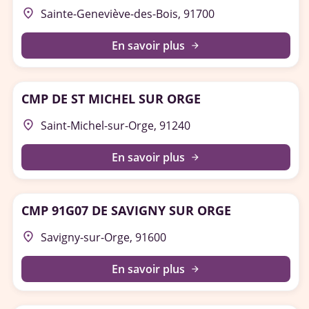
place
Sainte-Geneviève-des-Bois, 91700
En savoir plus
arrow_forward
CMP DE ST MICHEL SUR ORGE
place
Saint-Michel-sur-Orge, 91240
En savoir plus
arrow_forward
CMP 91G07 DE SAVIGNY SUR ORGE
place
Savigny-sur-Orge, 91600
En savoir plus
arrow_forward