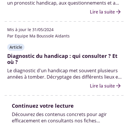
un pronostic handicap, aux questionnements et au
silence des médecins.
arrow_forward
Lire la suite
Mis à jour le 31/05/2024
Par Equipe Ma Boussole Aidants
Article
Diagnostic du handicap : qui consulter ? Et
où ?
Le diagnostic d'un handicap met souvent plusieurs
années à tomber. Décryptage des différents lieux et
professionnels pour diagnostiquer un handicap.
arrow_forward
Lire la suite
Continuez votre lecture
Découvrez des contenus concrets pour agir
efficacement en consultants nos fiches
pratiques, vidéos et témoignages.