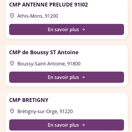
CMP ANTENNE PRELUDE 91I02
place
Athis-Mons, 91200
En savoir plus
arrow_forward
CMP de Boussy ST Antoine
place
Boussy-Saint-Antoine, 91800
En savoir plus
arrow_forward
CMP BRETIGNY
place
Brétigny-sur-Orge, 91220
En savoir plus
arrow_forward