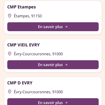
CMP Etampes
place
Étampes, 91150
En savoir plus
arrow_forward
CMP VIEIL EVRY
place
Évry-Courcouronnes, 91000
En savoir plus
arrow_forward
CMP D EVRY
place
Évry-Courcouronnes, 91000
En savoir plus
arrow_forward