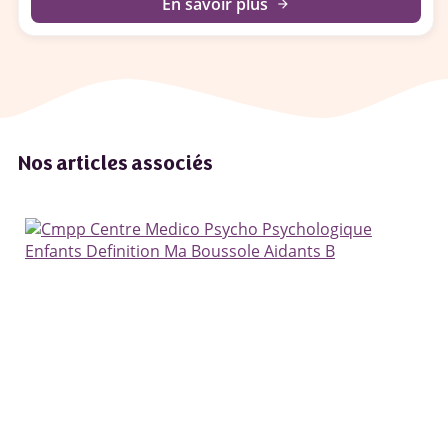
En savoir plus
arrow_forward
Nos articles associés