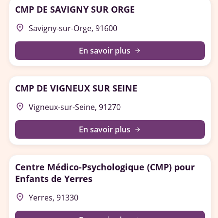
CMP DE SAVIGNY SUR ORGE
place
Savigny-sur-Orge, 91600
En savoir plus
arrow_forward
CMP DE VIGNEUX SUR SEINE
place
Vigneux-sur-Seine, 91270
En savoir plus
arrow_forward
Centre Médico-Psychologique (CMP) pour
Enfants de Yerres
place
Yerres, 91330