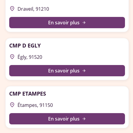
place
Draveil, 91210
En savoir plus
arrow_forward
CMP D EGLY
place
Égly, 91520
En savoir plus
arrow_forward
CMP ETAMPES
place
Étampes, 91150
En savoir plus
arrow_forward