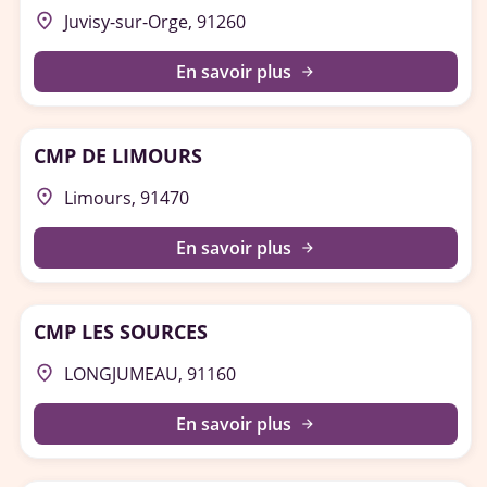
place
Juvisy-sur-Orge, 91260
En savoir plus
arrow_forward
CMP DE LIMOURS
place
Limours, 91470
En savoir plus
arrow_forward
CMP LES SOURCES
place
LONGJUMEAU, 91160
En savoir plus
arrow_forward