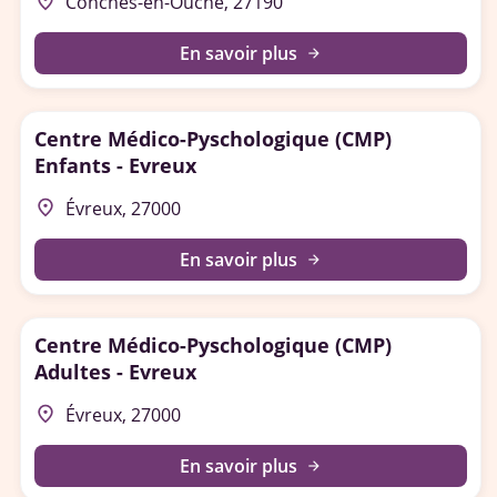
place
Conches-en-Ouche, 27190
En savoir plus
arrow_forward
Centre Médico-Pyschologique (CMP)
Enfants - Evreux
place
Évreux, 27000
En savoir plus
arrow_forward
Centre Médico-Pyschologique (CMP)
Adultes - Evreux
place
Évreux, 27000
En savoir plus
arrow_forward