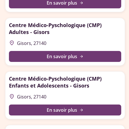
En savoir plus
arrow_forward
Centre Médico-Pyschologique (CMP)
Adultes - Gisors
place
Gisors, 27140
En savoir plus
arrow_forward
Centre Médico-Pyschologique (CMP)
Enfants et Adolescents - Gisors
place
Gisors, 27140
En savoir plus
arrow_forward