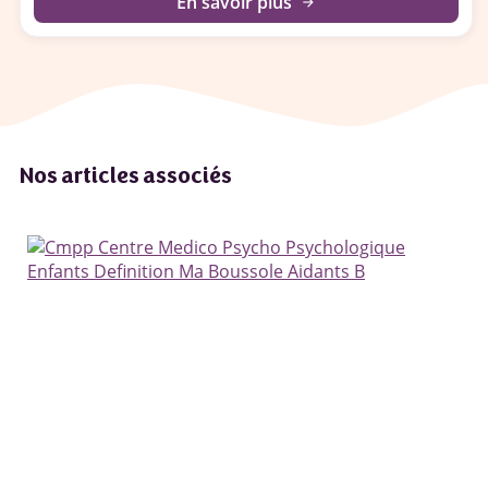
En savoir plus
arrow_forward
Nos articles associés