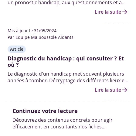
un pronostic handicap, aux questionnements et au
silence des médecins.
arrow_forward
Lire la suite
Mis à jour le 31/05/2024
Par Equipe Ma Boussole Aidants
Article
Diagnostic du handicap : qui consulter ? Et
où ?
Le diagnostic d'un handicap met souvent plusieurs
années à tomber. Décryptage des différents lieux et
professionnels pour diagnostiquer un handicap.
arrow_forward
Lire la suite
Continuez votre lecture
Découvrez des contenus concrets pour agir
efficacement en consultants nos fiches
pratiques, vidéos et témoignages.