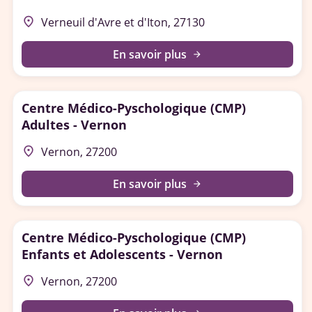
place
Verneuil d'Avre et d'Iton, 27130
En savoir plus
arrow_forward
Centre Médico-Pyschologique (CMP)
Adultes - Vernon
place
Vernon, 27200
En savoir plus
arrow_forward
Centre Médico-Pyschologique (CMP)
Enfants et Adolescents - Vernon
place
Vernon, 27200