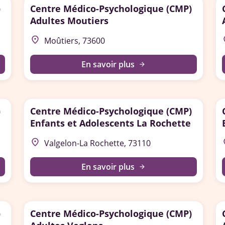
)
Centre Médico-Psychologique (CMP)
Adultes Moutiers
place
p
Moûtiers, 73600
En savoir plus
arrow_forward
)
Centre Médico-Psychologique (CMP)
Enfants et Adolescents La Rochette
place
p
Valgelon-La Rochette, 73110
En savoir plus
arrow_forward
)
Centre Médico-Psychologique (CMP)