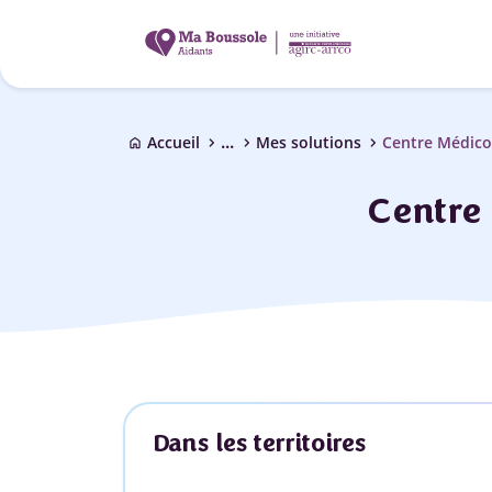
...
chevron_right
chevron_right
chevron_right
Accueil
Mes solutions
Centre Médico
home
Centre
Dans les territoires