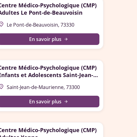
Centre Médico-Psychologique (CMP)
Adultes Le Pont-de-Beauvoisin
lace
Le Pont-de-Beauvoisin, 73330
En savoir plus
arrow_forward
Centre Médico-Psychologique (CMP)
Enfants et Adolescents Saint-Jean-
de-Maurienne
lace
Saint-Jean-de-Maurienne, 73300
En savoir plus
arrow_forward
Centre Médico-Psychologique (CMP)