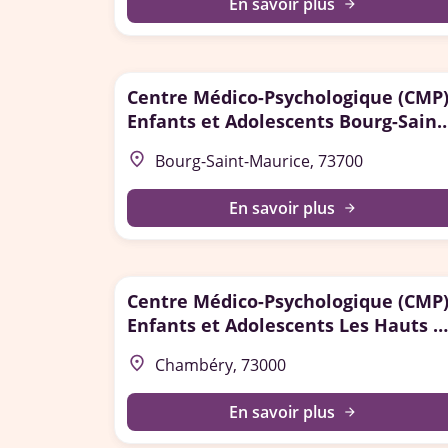
En savoir plus
arrow_forward
Centre Médico-Psychologique (CMP
Enfants et Adolescents Bourg-Saint
Maurice
place
Bourg-Saint-Maurice, 73700
En savoir plus
arrow_forward
Centre Médico-Psychologique (CMP
Enfants et Adolescents Les Hauts d
Chambéry
place
Chambéry, 73000
En savoir plus
arrow_forward