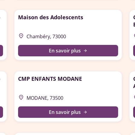
)
Maison des Adolescents
place
p
Chambéry, 73000
En savoir plus
arrow_forward
)
CMP ENFANTS MODANE
place
p
MODANE, 73500
En savoir plus
arrow_forward