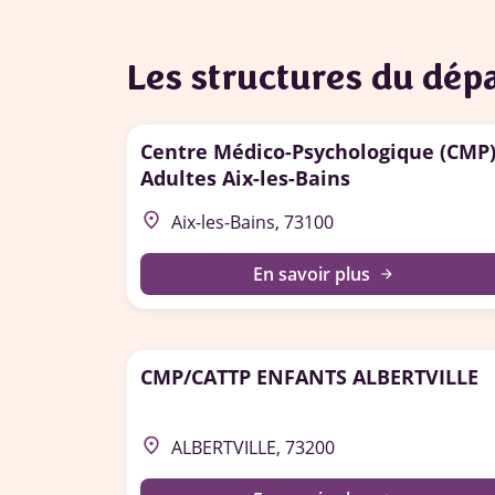
Les structures du dé
Centre Médico-Psychologique (CMP
Adultes Aix-les-Bains
place
Aix-les-Bains, 73100
En savoir plus
arrow_forward
CMP/CATTP ENFANTS ALBERTVILLE
place
ALBERTVILLE, 73200