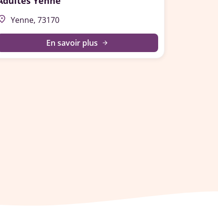
Adultes Yenne
lace
Yenne, 73170
En savoir plus
arrow_forward