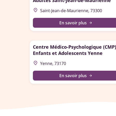
Adultes Saint-Jean-de-Maurienne
place
Saint-Jean-de-Maurienne, 73300
En savoir plus
arrow_forward
Centre Médico-Psychologique (CMP
Enfants et Adolescents Yenne
place
Yenne, 73170
En savoir plus
arrow_forward