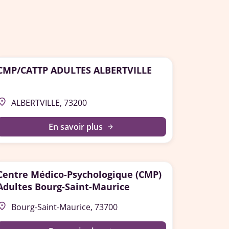
CMP/CATTP ADULTES ALBERTVILLE
lace
ALBERTVILLE, 73200
En savoir plus
arrow_forward
Centre Médico-Psychologique (CMP)
Adultes Bourg-Saint-Maurice
lace
Bourg-Saint-Maurice, 73700