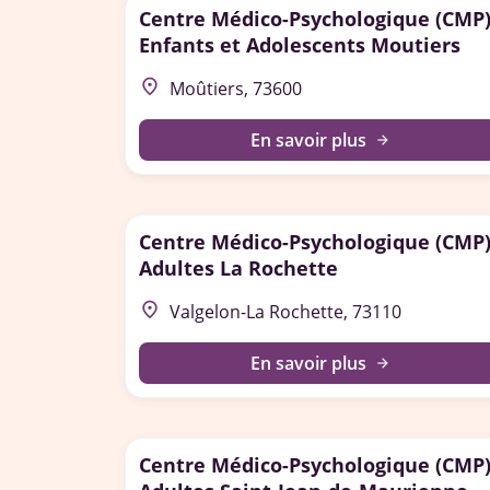
Centre Médico-Psychologique (CMP
Enfants et Adolescents Moutiers
place
Moûtiers, 73600
En savoir plus
arrow_forward
Centre Médico-Psychologique (CMP
Adultes La Rochette
place
Valgelon-La Rochette, 73110
En savoir plus
arrow_forward
Centre Médico-Psychologique (CMP