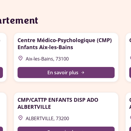
partement
)
Centre Médico-Psychologique (CMP)
Enfants Aix-les-Bains
place
p
Aix-les-Bains, 73100
En savoir plus
arrow_forward
CMP/CATTP ENFANTS DISP ADO
ALBERTVILLE
place
p
ALBERTVILLE, 73200