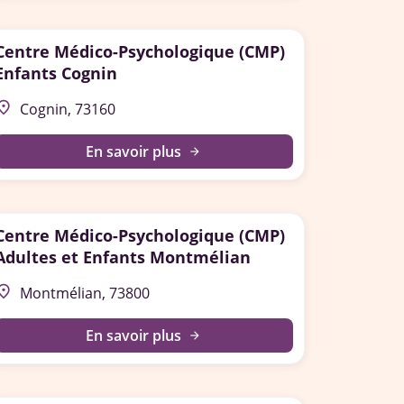
Centre Médico-Psychologique (CMP)
Enfants Cognin
lace
Cognin, 73160
En savoir plus
arrow_forward
Centre Médico-Psychologique (CMP)
Adultes et Enfants Montmélian
lace
Montmélian, 73800
En savoir plus
arrow_forward