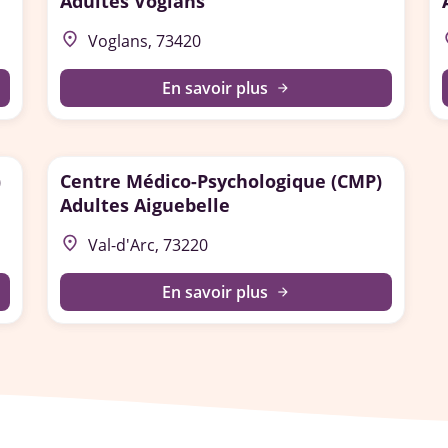
Adultes Voglans
place
p
Voglans, 73420
En savoir plus
arrow_forward
)
Centre Médico-Psychologique (CMP)
Adultes Aiguebelle
place
Val-d'Arc, 73220
En savoir plus
arrow_forward