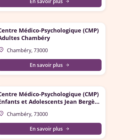
En savoir plus
arrow_forward
Centre Médico-Psychologique (CMP)
Adultes Chambéry
lace
Chambéry, 73000
En savoir plus
arrow_forward
Centre Médico-Psychologique (CMP)
Enfants et Adolescents Jean Bergès
Chambéry
lace
Chambéry, 73000
En savoir plus
arrow_forward