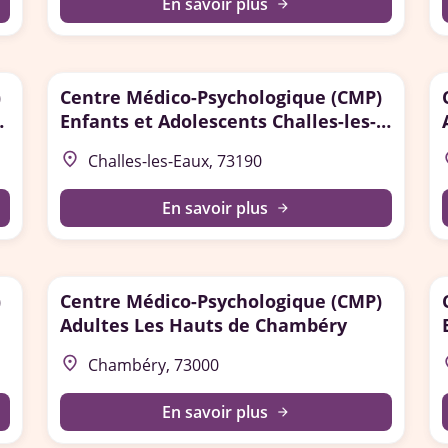
En savoir plus
arrow_forward
)
Centre Médico-Psychologique (CMP)
-
Enfants et Adolescents Challes-les-
Eaux
place
p
Challes-les-Eaux, 73190
En savoir plus
arrow_forward
)
Centre Médico-Psychologique (CMP)
e
Adultes Les Hauts de Chambéry
place
p
Chambéry, 73000
En savoir plus
arrow_forward