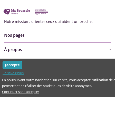
Notre mission : orienter ceux qui aident un proche.
Nos pages
Guide
À propos
Articles - Ma vie d'aidant
Espace partenaire
Aides financières et congés
J'accepte
Qui sommes-nous ?
Annuaire
En savoir plus
Plan du site
En poursuivant votre navigation sur ce site, vous acceptez l'utilisation de 
Simulateur
permettant de réaliser des statistiques de visite anonymes.
Nous contacter
Continuer sans accepter
Mentions légales
Conditions d'utilisation
Protection des données personnelles
Tous droits réservés © SCIC Ma Boussole Aidants - 2026