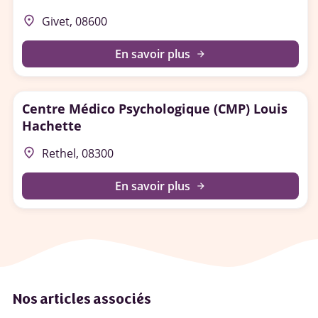
place
Givet, 08600
En savoir plus
arrow_forward
Centre Médico Psychologique (CMP) Louis
Hachette
place
Rethel, 08300
En savoir plus
arrow_forward
Nos articles associés