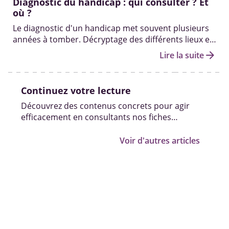
Diagnostic du handicap : qui consulter ? Et
où ?
Le diagnostic d'un handicap met souvent plusieurs
années à tomber. Décryptage des différents lieux et
professionnels pour diagnostiquer un handicap.
arrow_forward
Lire la suite
Continuez votre lecture
Découvrez des contenus concrets pour agir
efficacement en consultants nos fiches
pratiques, vidéos et témoignages.
Voir d'autres articles