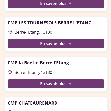
En savoir plus
arrow_forward
CMP LES TOURNESOLS BERRE L'ETANG
place
Berre-l'Étang, 13130
En savoir plus
arrow_forward
CMP la Boetie Berre l'Etang
place
Berre-l'Étang, 13130
En savoir plus
arrow_forward
CMP CHATEAURENARD