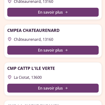
place
Châteaurenard, 13160
En savoir plus
arrow_forward
CMPEA CHATEAURENARD
place
Châteaurenard, 13160
En savoir plus
arrow_forward
CMP CATTP L'ILE VERTE
place
La Ciotat, 13600
En savoir plus
arrow_forward