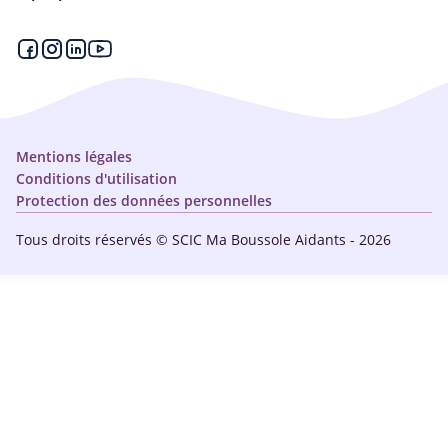
Articles - Ma vie d'aidant
Espace partenaire
Aides financières et congés
Qui sommes-nous ?
Annuaire
Plan du site
Simulateur
Nous contacter
Mentions légales
Conditions d'utilisation
Protection des données personnelles
Tous droits réservés © SCIC Ma Boussole Aidants - 2026