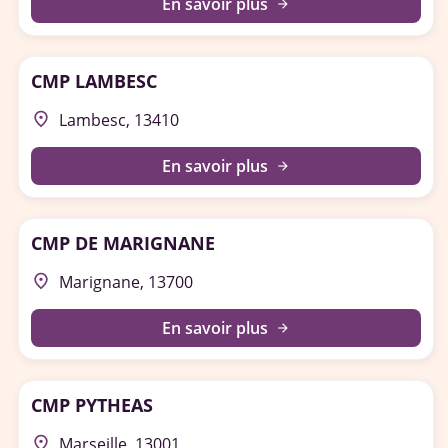
En savoir plus
arrow_forward
CMP LAMBESC
place
Lambesc, 13410
En savoir plus
arrow_forward
CMP DE MARIGNANE
place
Marignane, 13700
En savoir plus
arrow_forward
CMP PYTHEAS
place
Marseille, 13001