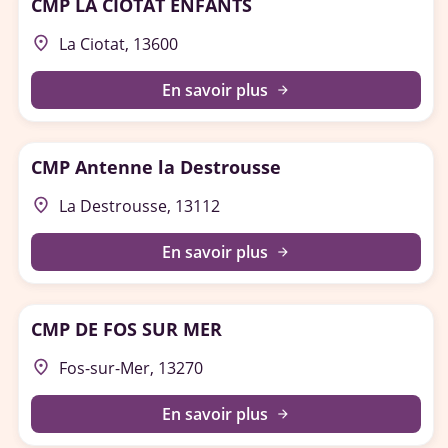
CMP LA CIOTAT ENFANTS
place
La Ciotat, 13600
En savoir plus
arrow_forward
CMP Antenne la Destrousse
place
La Destrousse, 13112
En savoir plus
arrow_forward
CMP DE FOS SUR MER
place
Fos-sur-Mer, 13270
En savoir plus
arrow_forward