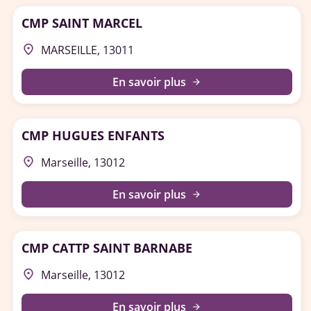
CMP SAINT MARCEL
place
MARSEILLE, 13011
En savoir plus
arrow_forward
CMP HUGUES ENFANTS
place
Marseille, 13012
En savoir plus
arrow_forward
CMP CATTP SAINT BARNABE
place
Marseille, 13012
En savoir plus
arrow_forward