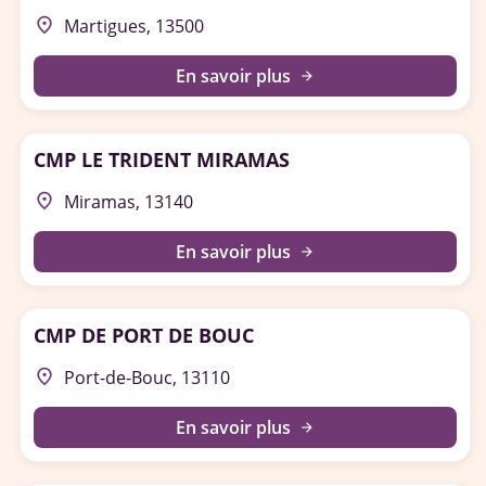
place
Martigues, 13500
En savoir plus
arrow_forward
CMP LE TRIDENT MIRAMAS
place
Miramas, 13140
En savoir plus
arrow_forward
CMP DE PORT DE BOUC
place
Port-de-Bouc, 13110
En savoir plus
arrow_forward