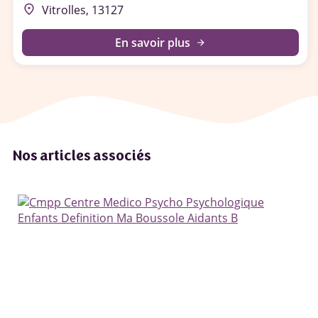
place
Vitrolles, 13127
En savoir plus
arrow_forward
Nos articles associés