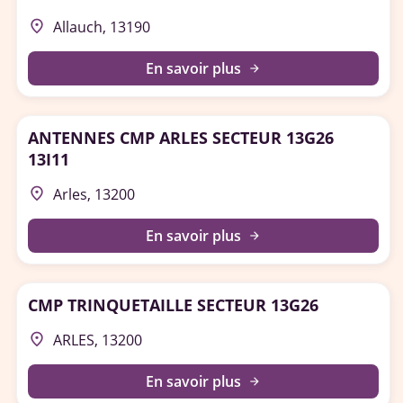
place
Allauch, 13190
En savoir plus
arrow_forward
ANTENNES CMP ARLES SECTEUR 13G26
13I11
place
Arles, 13200
En savoir plus
arrow_forward
CMP TRINQUETAILLE SECTEUR 13G26
place
ARLES, 13200
En savoir plus
arrow_forward