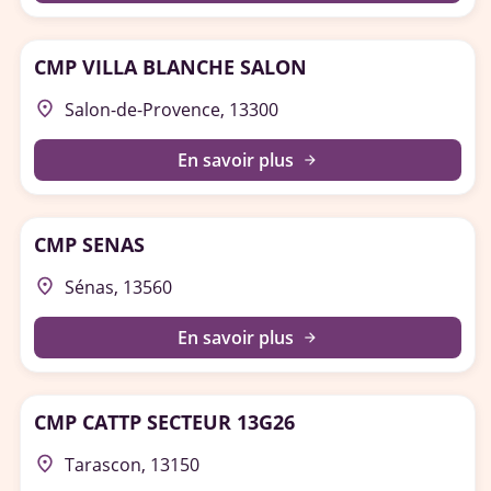
CMP VILLA BLANCHE SALON
place
Salon-de-Provence, 13300
En savoir plus
arrow_forward
CMP SENAS
place
Sénas, 13560
En savoir plus
arrow_forward
CMP CATTP SECTEUR 13G26
place
Tarascon, 13150