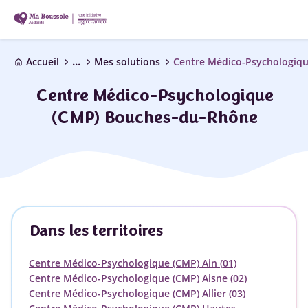
...
chevron_right
chevron_right
chevron_right
Accueil
Mes solutions
Centre Médico-Psychologiqu
home
Centre Médico-Psychologique
(CMP) Bouches-du-Rhône
Dans les territoires
Centre Médico-Psychologique (CMP) Ain (01)
Centre Médico-Psychologique (CMP) Aisne (02)
Centre Médico-Psychologique (CMP) Allier (03)