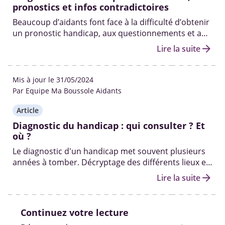
pronostics et infos contradictoires
Beaucoup d’aidants font face à la difficulté d’obtenir
un pronostic handicap, aux questionnements et au
silence des médecins.
arrow_forward
Lire la suite
Mis à jour le 31/05/2024
Par Equipe Ma Boussole Aidants
Article
Diagnostic du handicap : qui consulter ? Et
où ?
Le diagnostic d'un handicap met souvent plusieurs
années à tomber. Décryptage des différents lieux et
professionnels pour diagnostiquer un handicap.
arrow_forward
Lire la suite
Continuez votre lecture