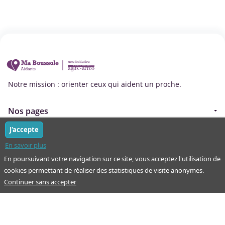
Notre mission : orienter ceux qui aident un proche.
Nos pages
J'accepte
Guide
À propos
En savoir plus
Articles - Ma vie d'aidant
Espace partenaire
En poursuivant votre navigation sur ce site, vous acceptez l'utilisation de
Aides financières et congés
cookies permettant de réaliser des statistiques de visite anonymes.
Qui sommes-nous ?
Continuer sans accepter
Annuaire
Plan du site
Simulateur
Nous contacter
Mentions légales