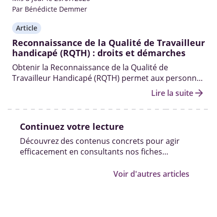
Par Bénédicte Demmer
Article
Reconnaissance de la Qualité de Travailleur
handicapé (RQTH) : droits et démarches
Obtenir la Reconnaissance de la Qualité de
Travailleur Handicapé (RQTH) permet aux personnes
handicapées d’accéder ou maintenir un emploi
arrow_forward
Lire la suite
grâce à d’aides adaptées à leur situation.
Continuez votre lecture
Découvrez des contenus concrets pour agir
efficacement en consultants nos fiches
pratiques, vidéos et témoignages.
Voir d'autres articles