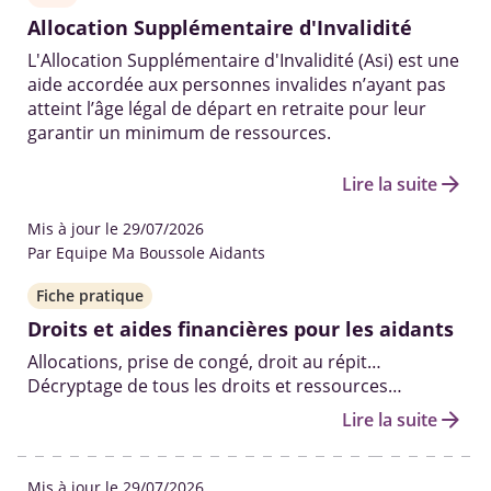
Allocation Supplémentaire d'Invalidité
L'Allocation Supplémentaire d'Invalidité (Asi) est une
aide accordée aux personnes invalides n’ayant pas
atteint l’âge légal de départ en retraite pour leur
garantir un minimum de ressources.
arrow_forward
Lire la suite
Mis à jour le 29/07/2026
Par Equipe Ma Boussole Aidants
Fiche pratique
Droits et aides financières pour les aidants
Allocations, prise de congé, droit au répit…
Décryptage de tous les droits et ressources
existants pour aider les aidants à prendre soin de
arrow_forward
Lire la suite
leur proche âgé, malade ou handicapé, dans les
meilleures conditions.
Mis à jour le 29/07/2026