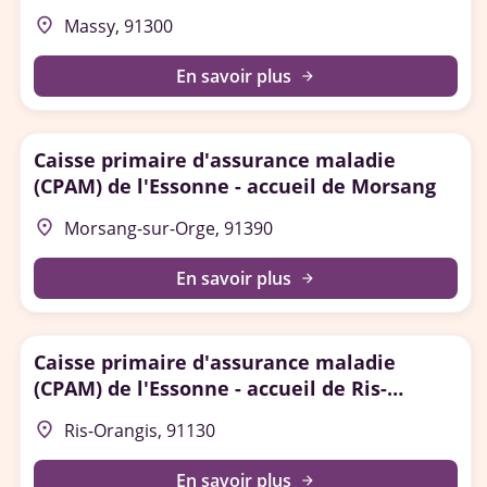
place
Massy, 91300
En savoir plus
arrow_forward
Caisse primaire d'assurance maladie
(CPAM) de l'Essonne - accueil de Morsang
place
Morsang-sur-Orge, 91390
En savoir plus
arrow_forward
Caisse primaire d'assurance maladie
(CPAM) de l'Essonne - accueil de Ris-
Orangis
place
Ris-Orangis, 91130
En savoir plus
arrow_forward