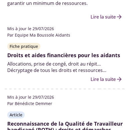
garantir un minimum de ressources.
arrow_forward
Lire la suite
Mis à jour le 29/07/2026
Par Equipe Ma Boussole Aidants
Fiche pratique
Droits et aides financières pour les aidants
Allocations, prise de congé, droit au répit…
Décryptage de tous les droits et ressources
existants pour aider les aidants à prendre soin de
arrow_forward
Lire la suite
leur proche âgé, malade ou handicapé, dans les
meilleures conditions.
Mis à jour le 29/07/2026
Par Bénédicte Demmer
Article
Reconnaissance de la Qualité de Travailleur
handicapé (RQTH) : droits et démarches