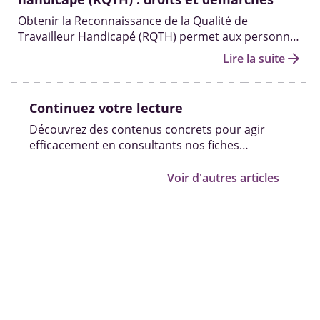
Obtenir la Reconnaissance de la Qualité de
Travailleur Handicapé (RQTH) permet aux personnes
handicapées d’accéder ou maintenir un emploi
arrow_forward
Lire la suite
grâce à d’aides adaptées à leur situation.
Continuez votre lecture
Découvrez des contenus concrets pour agir
efficacement en consultants nos fiches
pratiques, vidéos et témoignages.
Voir d'autres articles