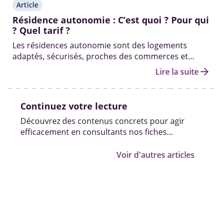
Article
Résidence autonomie : C’est quoi ? Pour qui
? Quel tarif ?
Les résidences autonomie sont des logements
adaptés, sécurisés, proches des commerces et
transports, pour les personnes âgées autonomes.
arrow_forward
Lire la suite
Démarches, tarifs et conditions d’éligibilité...
Continuez votre lecture
Découvrez des contenus concrets pour agir
efficacement en consultants nos fiches
pratiques, vidéos et témoignages.
Voir d'autres articles