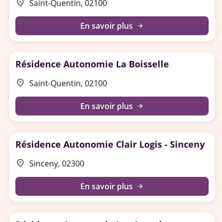
place
Saint-Quentin, 02100
En savoir plus
arrow_forward
Résidence Autonomie La Boisselle
place
Saint-Quentin, 02100
En savoir plus
arrow_forward
Résidence Autonomie Clair Logis - Sinceny
place
Sinceny, 02300
En savoir plus
arrow_forward