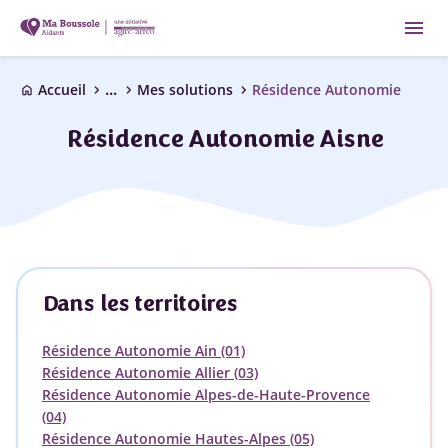
menu
...
chevron_right
chevron_right
chevron_right
Accueil
Mes solutions
Résidence Autonomie
home
Résidence Autonomie Aisne
Dans les territoires
Résidence Autonomie Ain (01)
Résidence Autonomie Allier (03)
Résidence Autonomie Alpes-de-Haute-Provence
(04)
Résidence Autonomie Hautes-Alpes (05)