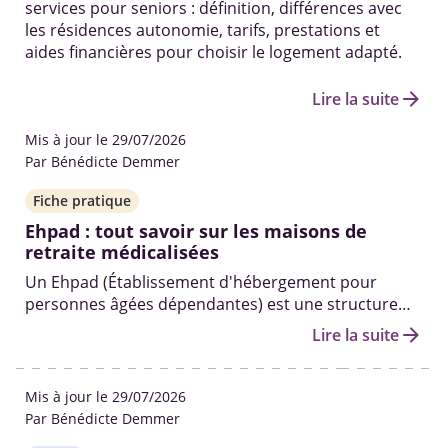
services pour seniors : définition, différences avec
les résidences autonomie, tarifs, prestations et
aides financières pour choisir le logement adapté.
arrow_forward
Lire la suite
Mis à jour le 29/07/2026
Par Bénédicte Demmer
Fiche pratique
Ehpad : tout savoir sur les maisons de
retraite médicalisées
Un Ehpad (Établissement d'hébergement pour
personnes âgées dépendantes) est une structure
médicalisée qui accueille les seniors dépendants
arrow_forward
Lire la suite
ayant besoin d'un accompagnement et de soins
médicaux au quotidien.
Mis à jour le 29/07/2026
Par Bénédicte Demmer