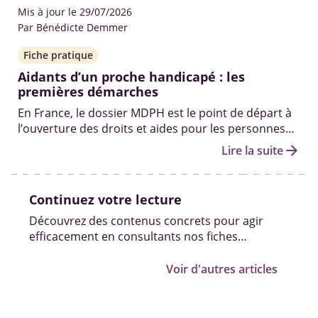
Mis à jour le 29/07/2026
Par Bénédicte Demmer
Fiche pratique
Aidants d’un proche handicapé : les
premières démarches
En France, le dossier MDPH est le point de départ à
l’ouverture des droits et aides pour les personnes
en situation de handicap. Qui peut vous aider à le
arrow_forward
Lire la suite
remplir ? Quelles sont les autres démarches pour
obtenir des solutions ? On fait le point.
Continuez votre lecture
Découvrez des contenus concrets pour agir
efficacement en consultants nos fiches
pratiques, vidéos et témoignages.
Voir d'autres articles