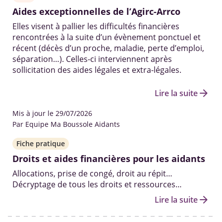
Aides exceptionnelles de l’Agirc-Arrco
Elles visent à pallier les difficultés financières
rencontrées à la suite d’un évènement ponctuel et
récent (décès d’un proche, maladie, perte d’emploi,
séparation…). Celles-ci interviennent après
sollicitation des aides légales et extra-légales.
arrow_forward
Lire la suite
Mis à jour le 29/07/2026
Par Equipe Ma Boussole Aidants
Fiche pratique
Droits et aides financières pour les aidants
Allocations, prise de congé, droit au répit…
Décryptage de tous les droits et ressources
existants pour aider les aidants à prendre soin de
arrow_forward
Lire la suite
leur proche âgé, malade ou handicapé, dans les
meilleures conditions.