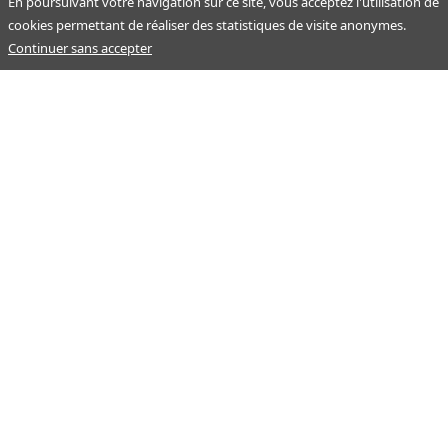
En poursuivant votre navigation sur ce site, vous acceptez l'utilisation de
cookies permettant de réaliser des statistiques de visite anonymes.
Continuer sans accepter
Notre mission : orienter ceux qui aident un proche.
Nos pages
Guide
À propos
Articles - Ma vie d'aidant
Espace partenaire
Aides financières et congés
Qui sommes-nous ?
Annuaire
Plan du site
Simulateur
Nous contacter