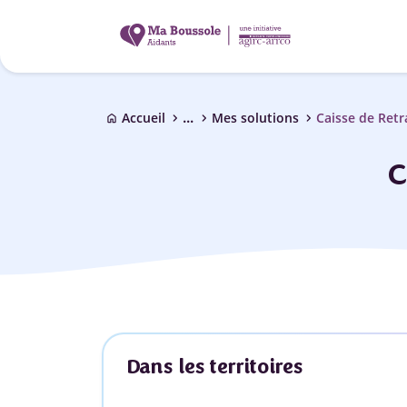
...
chevron_right
chevron_right
chevron_right
Accueil
Mes solutions
Caisse de Retr
home
C
Dans les territoires