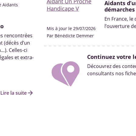
Aidants d’u
e Aidants
démarches
En France, le
co
l’ouverture d
Mis à jour le 29/07/2026
situation de h
ères rencontrées
Par Bénédicte Demmer
Quelles sont 
nt (décès d’un
solutions ? On 
…). Celles-ci
Continuez votre l
égales et extra-
Découvrez des conten
consultants nos fiche
arrow_forward
Lire la suite