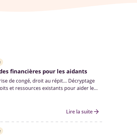
e
ides financières pour les aidants
prise de congé, droit au répit… Décryptage
oits et ressources existants pour aider les
ndre soin de leur proche âgé, malade ou
ns les meilleures conditions.
arrow_forward
Lire la suite
e