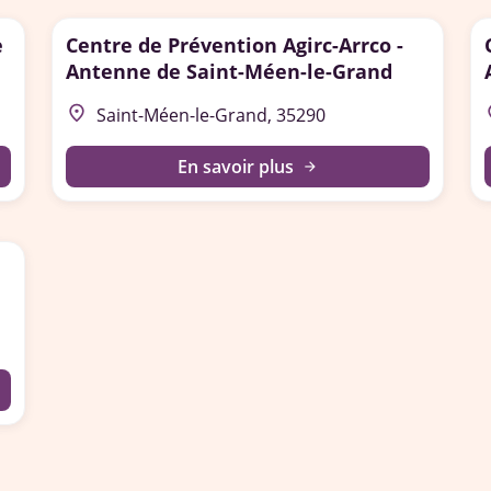
e
Centre de Prévention Agirc-Arrco -
Antenne de Saint-Méen-le-Grand
place
p
Saint-Méen-le-Grand, 35290
En savoir plus
arrow_forward