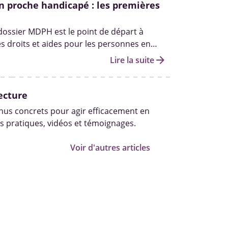
n proche handicapé : les premières
 dossier MDPH est le point de départ à
es droits et aides pour les personnes en
andicap. Qui peut vous aider à le remplir ?
arrow_forward
Lire la suite
les autres démarches pour obtenir des
fait le point.
ecture
us concrets pour agir efficacement en
s pratiques, vidéos et témoignages.
Voir d'autres articles