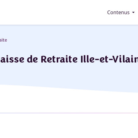
arrow_drop_down
Contenus
aite
aisse de Retraite Ille-et-Vilai