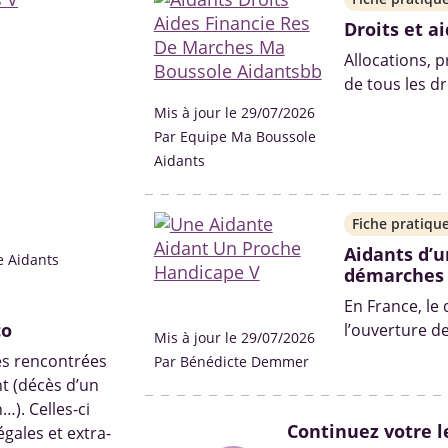
Droits et a
Allocations, 
de tous les dr
aidants à pre
Mis à jour le 29/07/2026
handicapé, da
Par Equipe Ma Boussole
Aidants
Fiche pratiqu
Aidants d’u
e Aidants
démarches
En France, le
co
l’ouverture d
Mis à jour le 29/07/2026
situation de h
ères rencontrées
Par Bénédicte Demmer
Quelles sont 
nt (décès d’un
solutions ? On 
…). Celles-ci
Continuez votre l
égales et extra-