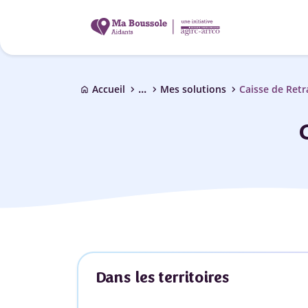
...
chevron_right
chevron_right
chevron_right
Accueil
Mes solutions
Caisse de Retr
home
Dans les territoires