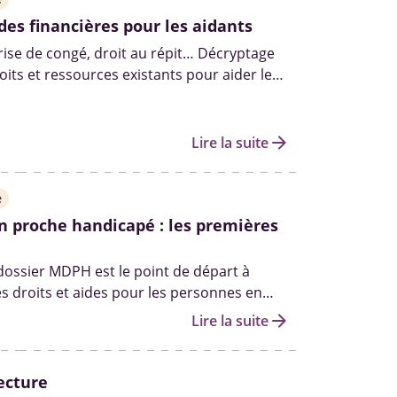
ides financières pour les aidants
prise de congé, droit au répit… Décryptage
oits et ressources existants pour aider les
ndre soin de leur proche âgé, malade ou
ns les meilleures conditions.
arrow_forward
Lire la suite
e
n proche handicapé : les premières
 dossier MDPH est le point de départ à
es droits et aides pour les personnes en
andicap. Qui peut vous aider à le remplir ?
arrow_forward
Lire la suite
les autres démarches pour obtenir des
fait le point.
ecture