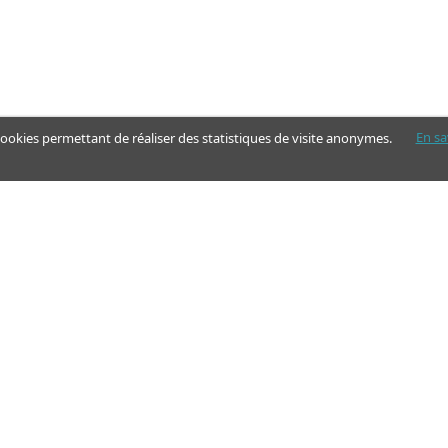
En sa
 cookies permettant de réaliser des statistiques de visite anonymes.
Nos pages
Guide
Articles - Ma vie d'aidant
Aides financières et congés
Annuaire
Simulateur