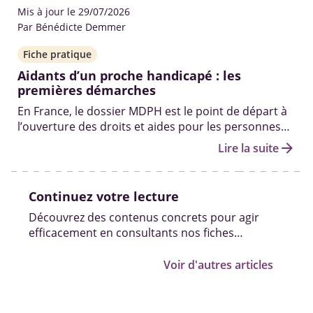
Mis à jour le 29/07/2026
Par Bénédicte Demmer
Fiche pratique
Aidants d’un proche handicapé : les
premières démarches
En France, le dossier MDPH est le point de départ à
l’ouverture des droits et aides pour les personnes
en situation de handicap. Qui peut vous aider à le
arrow_forward
Lire la suite
remplir ? Quelles sont les autres démarches pour
obtenir des solutions ? On fait le point.
Continuez votre lecture
Découvrez des contenus concrets pour agir
efficacement en consultants nos fiches
pratiques, vidéos et témoignages.
Voir d'autres articles