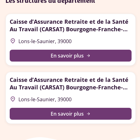
Les structures du département
Caisse d’Assurance Retraite et de la Santé
Au Travail (CARSAT) Bourgogne-Franche-
Comté - Service Social
place
Lons-le-Saunier, 39000
En savoir plus
arrow_forward
Caisse d’Assurance Retraite et de la Santé
Au Travail (CARSAT) Bourgogne-Franche-
Comté - Agence Retraite de Lons-le-
place
Lons-le-Saunier, 39000
Saunier
En savoir plus
arrow_forward