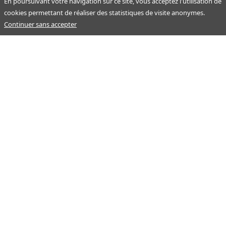
En poursuivant votre navigation sur ce site, vous acceptez l'utilisation de
cookies permettant de réaliser des statistiques de visite anonymes.
Continuer sans accepter
Notre mission : orienter ceux qui aident un proche.
Nos pages
Guide
À propos
Articles - Ma vie d'aidant
Espace partenaire
Aides financières et congés
Qui sommes-nous ?
Annuaire
Plan du site
Simulateur
Nous contacter