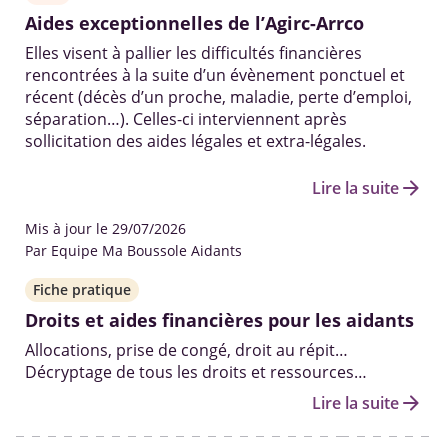
Aides exceptionnelles de l’Agirc-Arrco
Elles visent à pallier les difficultés financières
rencontrées à la suite d’un évènement ponctuel et
récent (décès d’un proche, maladie, perte d’emploi,
séparation…). Celles-ci interviennent après
sollicitation des aides légales et extra-légales.
arrow_forward
Lire la suite
Mis à jour le 29/07/2026
Par Equipe Ma Boussole Aidants
Fiche pratique
Droits et aides financières pour les aidants
Allocations, prise de congé, droit au répit…
Décryptage de tous les droits et ressources
existants pour aider les aidants à prendre soin de
arrow_forward
Lire la suite
leur proche âgé, malade ou handicapé, dans les
meilleures conditions.