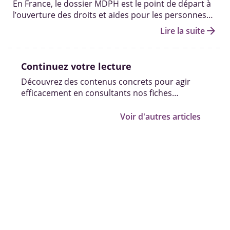
En France, le dossier MDPH est le point de départ à
l’ouverture des droits et aides pour les personnes
en situation de handicap. Qui peut vous aider à le
arrow_forward
Lire la suite
remplir ? Quelles sont les autres démarches pour
obtenir des solutions ? On fait le point.
Continuez votre lecture
Découvrez des contenus concrets pour agir
efficacement en consultants nos fiches
pratiques, vidéos et témoignages.
Voir d'autres articles