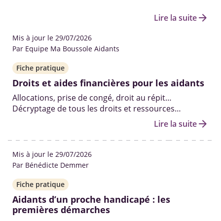
arrow_forward
Lire la suite
Mis à jour le 29/07/2026
Par Equipe Ma Boussole Aidants
Fiche pratique
Droits et aides financières pour les aidants
Allocations, prise de congé, droit au répit…
Décryptage de tous les droits et ressources
existants pour aider les aidants à prendre soin de
arrow_forward
Lire la suite
leur proche âgé, malade ou handicapé, dans les
meilleures conditions.
Mis à jour le 29/07/2026
Par Bénédicte Demmer
Fiche pratique
Aidants d’un proche handicapé : les
premières démarches