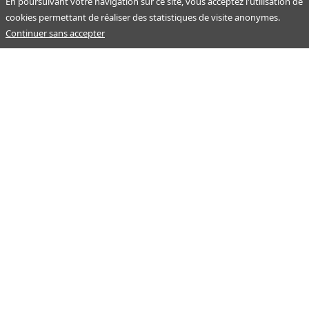
En poursuivant votre navigation sur ce site, vous acceptez l'utilisation de
cookies permettant de réaliser des statistiques de visite anonymes.
Continuer sans accepter
Notre mission : orienter ceux qui aident un proche.
Nos pages
Guide
À propos
Articles - Ma vie d'aidant
Espace partenaire
Aides financières et congés
Qui sommes-nous ?
Annuaire
Plan du site
Simulateur
Nous contacter