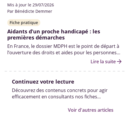
Mis à jour le 29/07/2026
Par Bénédicte Demmer
Fiche pratique
Aidants d’un proche handicapé : les
premières démarches
En France, le dossier MDPH est le point de départ à
l’ouverture des droits et aides pour les personnes
en situation de handicap. Qui peut vous aider à le
arrow_forward
Lire la suite
remplir ? Quelles sont les autres démarches pour
obtenir des solutions ? On fait le point.
Continuez votre lecture
Découvrez des contenus concrets pour agir
efficacement en consultants nos fiches
pratiques, vidéos et témoignages.
Voir d'autres articles