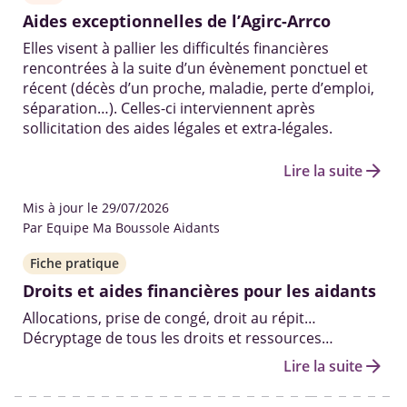
Aides exceptionnelles de l’Agirc-Arrco
Elles visent à pallier les difficultés financières
rencontrées à la suite d’un évènement ponctuel et
récent (décès d’un proche, maladie, perte d’emploi,
séparation…). Celles-ci interviennent après
sollicitation des aides légales et extra-légales.
arrow_forward
Lire la suite
Mis à jour le 29/07/2026
Par Equipe Ma Boussole Aidants
Fiche pratique
Droits et aides financières pour les aidants
Allocations, prise de congé, droit au répit…
Décryptage de tous les droits et ressources
existants pour aider les aidants à prendre soin de
arrow_forward
Lire la suite
leur proche âgé, malade ou handicapé, dans les
meilleures conditions.