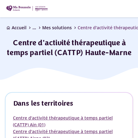
...
chevron_right
chevron_right
chevron_right
Accueil
Mes solutions
home
Centre d'activité thérapeutique à
temps partiel (CATTP) Haute-Marne
Dans les territoires
Centre d'activité thérapeutique à temps partiel
(CATTP) Ain (01)
Centre d'activité thérapeutique à temps partiel