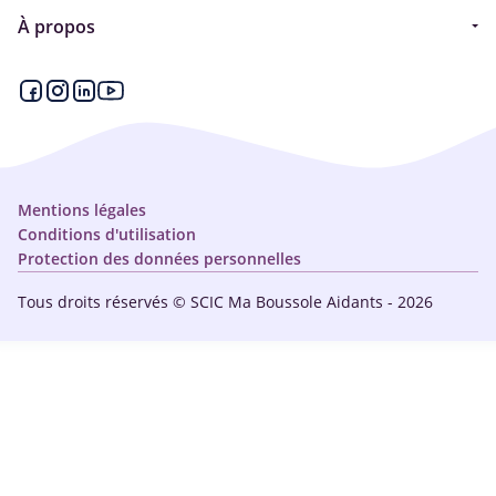
Guide
À propos
Articles - Ma vie d'aidant
Espace partenaire
Aides financières et congés
Qui sommes-nous ?
Annuaire
Plan du site
Simulateur
Nous contacter
Mentions légales
Conditions d'utilisation
Protection des données personnelles
Tous droits réservés © SCIC Ma Boussole Aidants - 2026