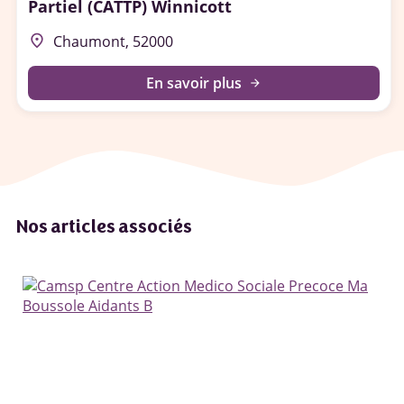
Partiel (CATTP) Winnicott
place
Chaumont, 52000
En savoir plus
arrow_forward
Nos articles associés