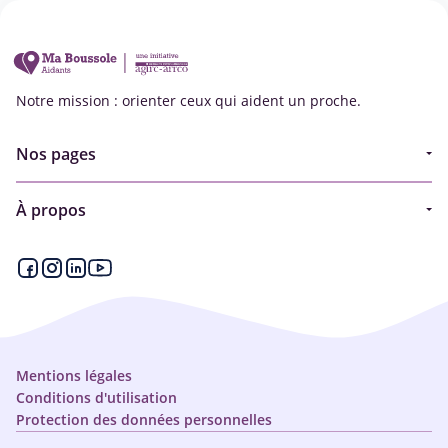
Notre mission : orienter ceux qui aident un proche.
Nos pages
Guide
À propos
Articles - Ma vie d'aidant
Espace partenaire
Aides financières et congés
Qui sommes-nous ?
Annuaire
Plan du site
Simulateur
Nous contacter
Mentions légales
Conditions d'utilisation
Protection des données personnelles