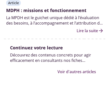
Article
MDPH : missions et fonctionnement
La MPDH est le guichet unique dédié à l’évaluation
des besoins, à l’accompagnement et l’attribution des
aides et droits aux personnes handicapées.
arrow_forward
Lire la suite
Continuez votre lecture
Découvrez des contenus concrets pour agir
efficacement en consultants nos fiches
pratiques, vidéos et témoignages.
Voir d'autres articles