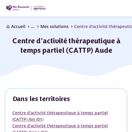
...
chevron_right
chevron_right
chevron_right
Accueil
Mes solutions
home
Centre d'activité thérapeutique à
temps partiel (CATTP) Aude
Dans les territoires
Centre d'activité thérapeutique à temps partiel
(CATTP) Ain (01)
Centre d'activité thérapeutique à temps partiel