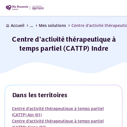
...
chevron_right
chevron_right
chevron_right
Accueil
Mes solutions
home
Centre d'activité thérapeutique à
temps partiel (CATTP) Indre
Dans les territoires
Centre d'activité thérapeutique à temps partiel
(CATTP) Ain (01)
Centre d'activité thérapeutique à temps partiel