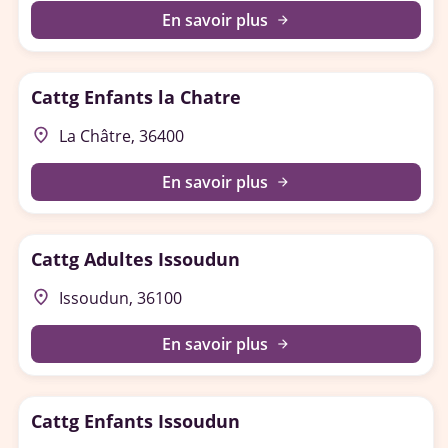
En savoir plus
arrow_forward
Cattg Enfants la Chatre
place
La Châtre, 36400
En savoir plus
arrow_forward
Cattg Adultes Issoudun
place
Issoudun, 36100
En savoir plus
arrow_forward
Cattg Enfants Issoudun