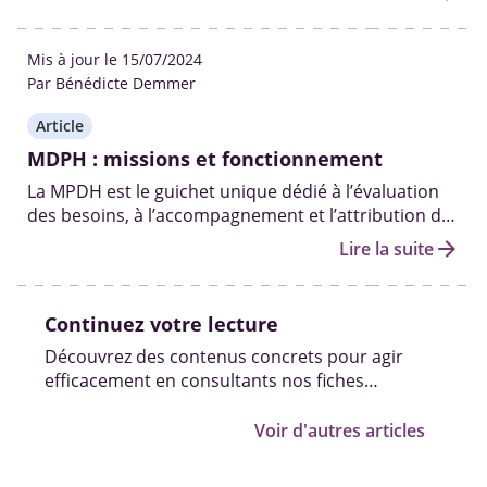
Mis à jour le 15/07/2024
Par Bénédicte Demmer
Article
MDPH : missions et fonctionnement
La MPDH est le guichet unique dédié à l’évaluation
des besoins, à l’accompagnement et l’attribution des
aides et droits aux personnes handicapées.
arrow_forward
Lire la suite
Continuez votre lecture
Découvrez des contenus concrets pour agir
efficacement en consultants nos fiches
pratiques, vidéos et témoignages.
Voir d'autres articles