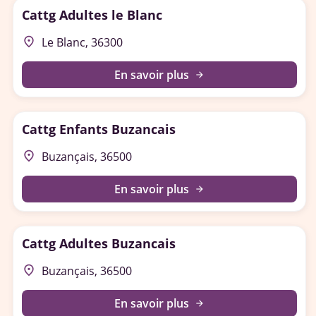
Cattg Adultes le Blanc
place
Le Blanc, 36300
En savoir plus
arrow_forward
Cattg Enfants Buzancais
place
Buzançais, 36500
En savoir plus
arrow_forward
Cattg Adultes Buzancais
place
Buzançais, 36500
En savoir plus
arrow_forward