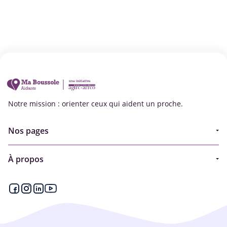
Notre mission : orienter ceux qui aident un proche.
Nos pages
Guide
À propos
Articles - Ma vie d'aidant
Espace partenaire
Aides financières et congés
Qui sommes-nous ?
Annuaire
Plan du site
Simulateur