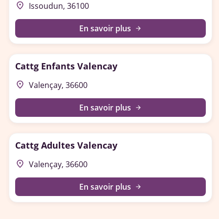
place
Issoudun, 36100
En savoir plus
arrow_forward
Cattg Enfants Valencay
place
Valençay, 36600
En savoir plus
arrow_forward
Cattg Adultes Valencay
place
Valençay, 36600
En savoir plus
arrow_forward