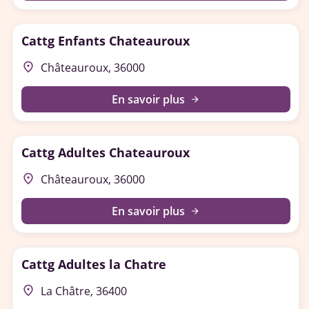
Cattg Enfants Chateauroux
place
Châteauroux, 36000
En savoir plus
arrow_forward
Cattg Adultes Chateauroux
place
Châteauroux, 36000
En savoir plus
arrow_forward
Cattg Adultes la Chatre
place
La Châtre, 36400