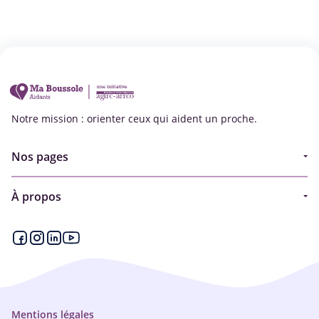
Notre mission : orienter ceux qui aident un proche.
Nos pages
Guide
À propos
Articles - Ma vie d'aidant
Espace partenaire
Aides financières et congés
Qui sommes-nous ?
Annuaire
Plan du site
Simulateur
Nous contacter
Mentions légales