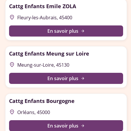
Cattg Enfants Emile ZOLA
place
Fleury-les-Aubrais, 45400
En savoir plus
arrow_forward
Cattg Enfants Meung sur Loire
place
Meung-sur-Loire, 45130
En savoir plus
arrow_forward
Cattg Enfants Bourgogne
place
Orléans, 45000
En savoir plus
arrow_forward