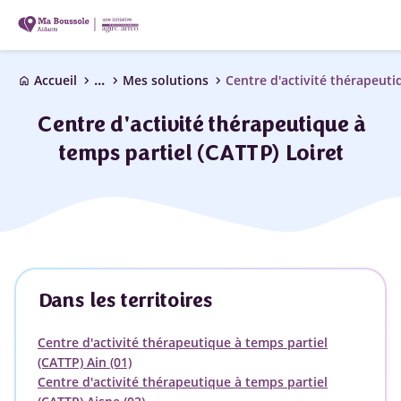
...
chevron_right
chevron_right
chevron_right
Accueil
Mes solutions
home
Centre d'activité thérapeutique à
temps partiel (CATTP) Loiret
Dans les territoires
Centre d'activité thérapeutique à temps partiel
(CATTP) Ain (01)
Centre d'activité thérapeutique à temps partiel