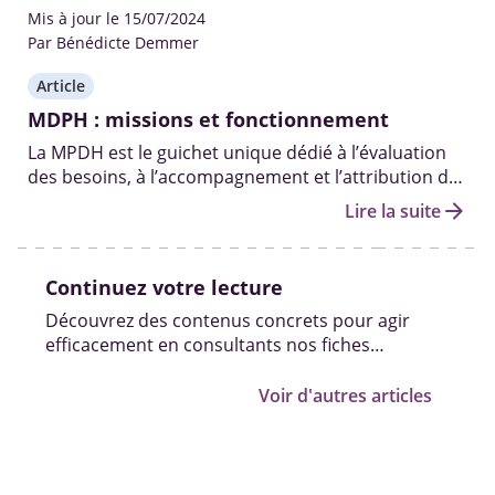
Mis à jour le 15/07/2024
Par Bénédicte Demmer
Article
MDPH : missions et fonctionnement
La MPDH est le guichet unique dédié à l’évaluation
des besoins, à l’accompagnement et l’attribution des
aides et droits aux personnes handicapées.
arrow_forward
Lire la suite
Continuez votre lecture
Découvrez des contenus concrets pour agir
efficacement en consultants nos fiches
pratiques, vidéos et témoignages.
Voir d'autres articles