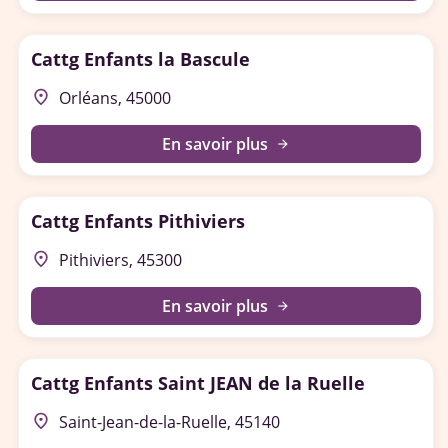
Cattg Enfants la Bascule
place
Orléans, 45000
En savoir plus
arrow_forward
Cattg Enfants Pithiviers
place
Pithiviers, 45300
En savoir plus
arrow_forward
Cattg Enfants Saint JEAN de la Ruelle
place
Saint-Jean-de-la-Ruelle, 45140