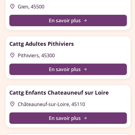
place
Gien, 45500
En savoir plus
arrow_forward
Cattg Adultes Pithiviers
place
Pithiviers, 45300
En savoir plus
arrow_forward
Cattg Enfants Chateauneuf sur Loire
place
Châteauneuf-sur-Loire, 45110
En savoir plus
arrow_forward