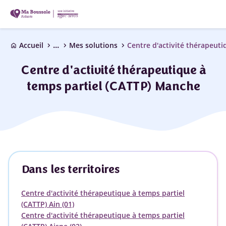
...
chevron_right
chevron_right
chevron_right
Accueil
Mes solutions
home
Centre d'activité thérapeutique à
temps partiel (CATTP) Manche
Dans les territoires
Centre d'activité thérapeutique à temps partiel
(CATTP) Ain (01)
Centre d'activité thérapeutique à temps partiel