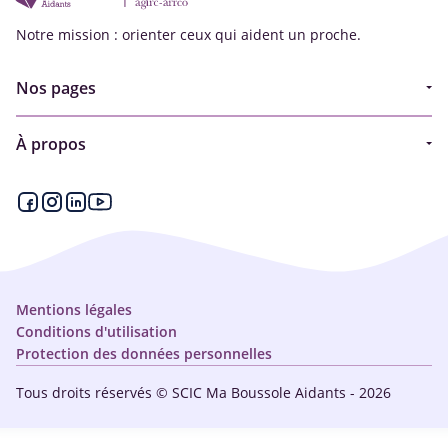
Notre mission : orienter ceux qui aident un proche.
Nos pages
Guide
À propos
Articles - Ma vie d'aidant
Espace partenaire
Aides financières et congés
Qui sommes-nous ?
Annuaire
Plan du site
Simulateur
Nous contacter
Mentions légales
Conditions d'utilisation
Protection des données personnelles
Tous droits réservés © SCIC Ma Boussole Aidants - 2026