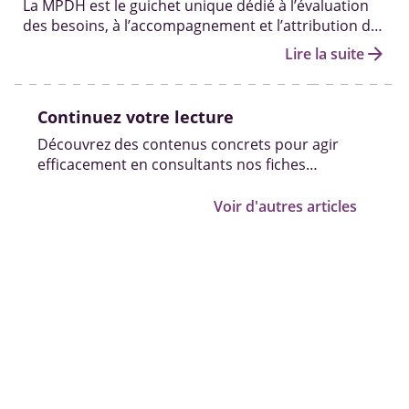
La MPDH est le guichet unique dédié à l’évaluation
des besoins, à l’accompagnement et l’attribution des
aides et droits aux personnes handicapées.
arrow_forward
Lire la suite
Continuez votre lecture
Découvrez des contenus concrets pour agir
efficacement en consultants nos fiches
pratiques, vidéos et témoignages.
Voir d'autres articles