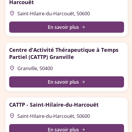
Harcouët
place
Saint-Hilaire-du-Harcouët, 50600
En savoir plus
arrow_forward
Centre d'Activité Thérapeutique à Temps
Partiel (CATTP) Granville
place
Granville, 50400
En savoir plus
arrow_forward
CATTP - Saint-Hilaire-du-Harcouët
place
Saint-Hilaire-du-Harcouët, 50600
En savoir plus
arrow_forward