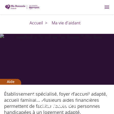
menu
Accueil
>
Ma vie d'aidant
Aide
Logements pour personnes
Établissement spécialisé, foyer d’accueil adapté,
handicapées : quelles aides
accueil familial... Plusieurs aides financières
financières ?
permettent de faciliter l’accès des personnes
handicapées à un logement adapté.