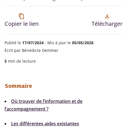
content_copy
file_download
Copier le lien
Télécharger
Publié le
17/07/2024
- Mis à jour le
05/05/2026
Écrit par
Bénédicte Demmer
5
min de lecture
Sommaire
Où trouver de l’information et de
l’accompagnement ?
Les différentes aides existantes