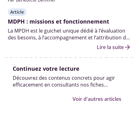
Article
MDPH : missions et fonctionnement
La MPDH est le guichet unique dédié à l’évaluation
des besoins, à l’accompagnement et l’attribution des
aides et droits aux personnes handicapées.
arrow_forward
Lire la suite
Continuez votre lecture
Découvrez des contenus concrets pour agir
efficacement en consultants nos fiches
pratiques, vidéos et témoignages.
Voir d'autres articles