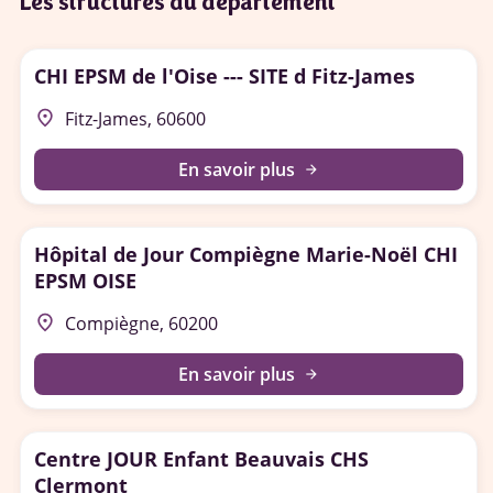
Les structures du département
CHI EPSM de l'Oise --- SITE d Fitz-James
place
Fitz-James, 60600
En savoir plus
arrow_forward
Hôpital de Jour Compiègne Marie-Noël CHI
EPSM OISE
place
Compiègne, 60200
En savoir plus
arrow_forward
Centre JOUR Enfant Beauvais CHS
Clermont