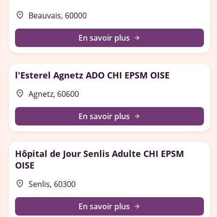
place
Beauvais, 60000
En savoir plus
arrow_forward
l'Esterel Agnetz ADO CHI EPSM OISE
place
Agnetz, 60600
En savoir plus
arrow_forward
Hôpital de Jour Senlis Adulte CHI EPSM
OISE
place
Senlis, 60300
En savoir plus
arrow_forward