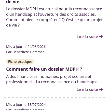
de vie
Le dossier MDPH est crucial pour la reconnaissance
d’un handicap et l’ouverture des droits associés.
Comment bien le compléter ? Qu’est-ce qu’un projet
de vie ?
arrow_forward
Lire la suite
Mis à jour le 24/06/2026
Par Bénédicte Demmer
Fiche pratique
Comment faire un dossier MDPH ?
Aides financières, humaines, projet scolaire et
professionnel… La reconnaissance du handicap et
l'ouverture des droits qui y sont liés passent par le
arrow_forward
Lire la suite
dossier MDPH. Demande, renouvellement et suivi…
Éclairage sur la démarche à effectuer.
Mis à jour le 15/07/2024
Par Bénédicte Demmer