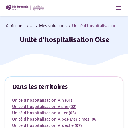
menu
...
chevron_right
chevron_right
chevron_right
Accueil
Mes solutions
Unité d'hospitalisation
home
Unité d'hospitalisation Oise
Dans les territoires
Unité d'hospitalisation Ain (01)
Unité d'hospitalisation Aisne (02)
Unité d'hospitalisation Allier (03)
Unité d'hospitalisation Alpes-Maritimes (06)
Unité d'hospitalisation Ardèche (07)