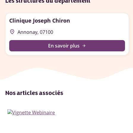
Les structures du département
Clinique Joseph Chiron
place
Annonay, 07100
En savoir plus
arrow_forward
Nos articles associés