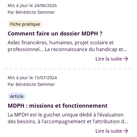
Mis à jour le 24/06/2026
Par Bénédicte Demmer
Fiche pratique
Comment faire un dossier MDPH ?
Aides financières, humaines, projet scolaire et
professionnel… La reconnaissance du handicap et
l'ouverture des droits qui y sont liés passent par le
arrow_forward
Lire la suite
dossier MDPH. Demande, renouvellement et suivi…
Éclairage sur la démarche à effectuer.
Mis à jour le 15/07/2024
Par Bénédicte Demmer
Article
MDPH : missions et fonctionnement
La MPDH est le guichet unique dédié à l’évaluation
des besoins, à l’accompagnement et l’attribution des
aides et droits aux personnes handicapées.
arrow_forward
Lire la suite