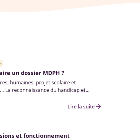
e
ire un dossier MDPH ?
res, humaines, projet scolaire et
l… La reconnaissance du handicap et
s droits qui y sont liés passent par le
. Demande, renouvellement et suivi…
arrow_forward
Lire la suite
 la démarche à effectuer.
sions et fonctionnement