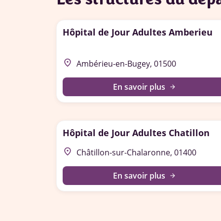
Hôpital de Jour Adultes Amberieu
place
Ambérieu-en-Bugey, 01500
En savoir plus
arrow_forward
Hôpital de Jour Adultes Chatillon
place
Châtillon-sur-Chalaronne, 01400
En savoir plus
arrow_forward