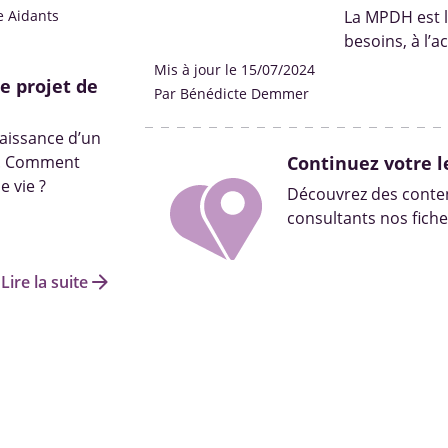
e Aidants
La MPDH est l
besoins, à l’
droits aux p
Mis à jour le 15/07/2024
e projet de
Par Bénédicte Demmer
aissance d’un
és. Comment
Continuez votre l
e vie ?
Découvrez des conten
consultants nos fiche
arrow_forward
Lire la suite