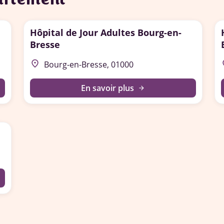
Hôpital de Jour Adultes Bourg-en-
Bresse
place
p
Bourg-en-Bresse, 01000
En savoir plus
arrow_forward