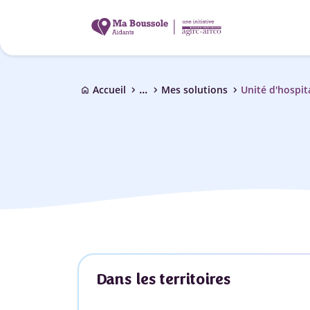
...
chevron_right
chevron_right
chevron_right
Accueil
Mes solutions
Unité d'hospit
home
Dans les territoires