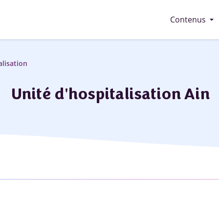
arrow_drop_down
Contenus
alisation
Unité d'hospitalisation Ain