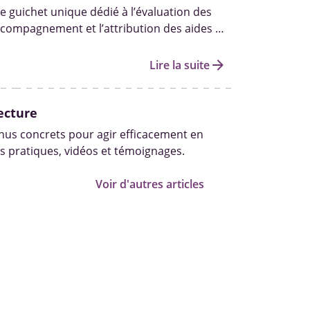
e guichet unique dédié à l’évaluation des
accompagnement et l’attribution des aides et
ersonnes handicapées.
arrow_forward
Lire la suite
ecture
us concrets pour agir efficacement en
s pratiques, vidéos et témoignages.
Voir d'autres articles