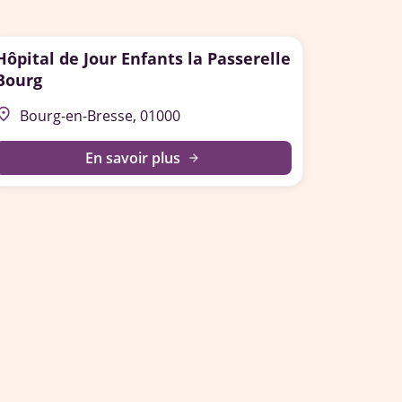
Hôpital de Jour Enfants la Passerelle
Bourg
lace
Bourg-en-Bresse, 01000
En savoir plus
arrow_forward