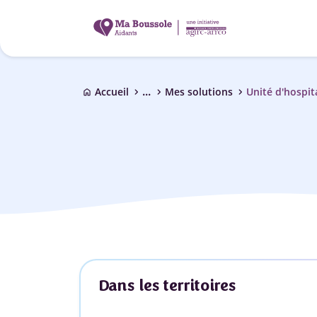
...
chevron_right
chevron_right
chevron_right
Accueil
Mes solutions
Unité d'hospit
home
Dans les territoires