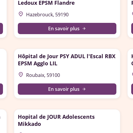
Ledoux EPSM Flandre
place
p
Hazebrouck, 59190
En savoir plus
arrow_forward
Hôpital de Jour PSY ADUL l'Escal RBX
EPSM Agglo LIL
place
p
Roubaix, 59100
En savoir plus
arrow_forward
n
Hopital de JOUR Adolescents
Mikkado