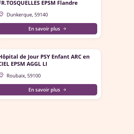
FR.TOSQUELLES EPSM Flandre
lace
Dunkerque, 59140
En savoir plus
arrow_forward
Hôpital de Jour PSY Enfant ARC en
CIEL EPSM AGGL LI
lace
Roubaix, 59100
En savoir plus
arrow_forward