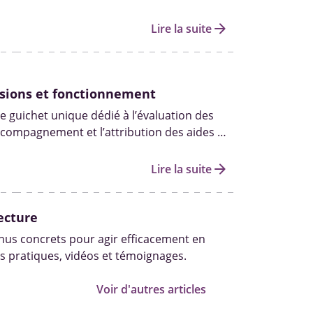
s droits qui y sont liés passent par le
. Demande, renouvellement et suivi…
arrow_forward
Lire la suite
 la démarche à effectuer.
sions et fonctionnement
e guichet unique dédié à l’évaluation des
accompagnement et l’attribution des aides et
ersonnes handicapées.
arrow_forward
Lire la suite
ecture
us concrets pour agir efficacement en
s pratiques, vidéos et témoignages.
Voir d'autres articles