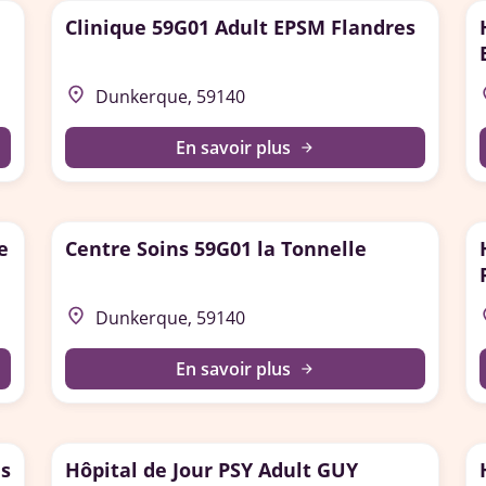
Clinique 59G01 Adult EPSM Flandres
place
p
Dunkerque, 59140
En savoir plus
arrow_forward
e
Centre Soins 59G01 la Tonnelle
place
p
Dunkerque, 59140
En savoir plus
arrow_forward
es
Hôpital de Jour PSY Adult GUY