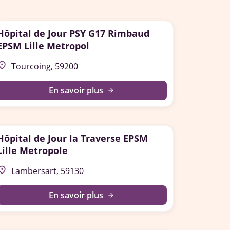
Hôpital de Jour PSY G17 Rimbaud
EPSM Lille Metropol
lace
Tourcoing, 59200
En savoir plus
arrow_forward
Hôpital de Jour la Traverse EPSM
Lille Metropole
lace
Lambersart, 59130
En savoir plus
arrow_forward