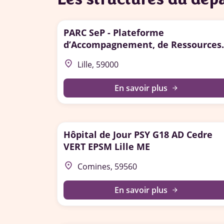
PARC SeP - Plateforme
d’Accompagnement, de Ressources
et de Coordination pour la Sclérose
place
Lille, 59000
en Plaques et la maladie de
Parkinson
En savoir plus
arrow_forward
Hôpital de Jour PSY G18 AD Cedre
VERT EPSM Lille ME
place
Comines, 59560
En savoir plus
arrow_forward