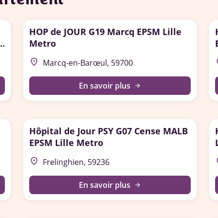
HOP de JOUR G19 Marcq EPSM Lille
Metro
place
p
Marcq-en-Barœul, 59700
En savoir plus
arrow_forward
Hôpital de Jour PSY G07 Cense MALB
EPSM Lille Metro
place
p
Frelinghien, 59236
En savoir plus
arrow_forward