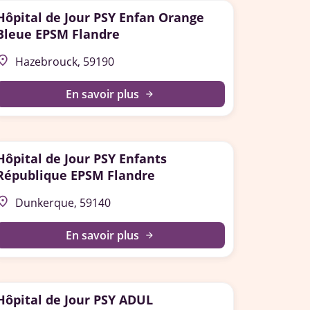
Hôpital de Jour PSY Enfan Orange
Bleue EPSM Flandre
lace
Hazebrouck, 59190
En savoir plus
arrow_forward
Hôpital de Jour PSY Enfants
République EPSM Flandre
lace
Dunkerque, 59140
En savoir plus
arrow_forward
Hôpital de Jour PSY ADUL