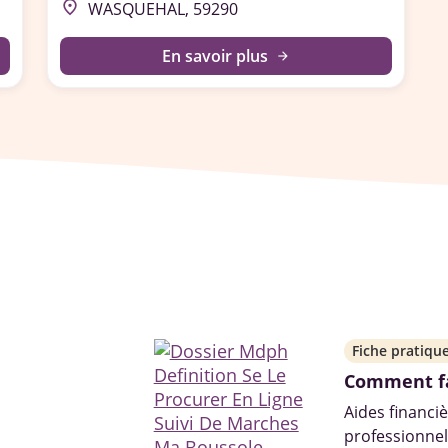
place
WASQUEHAL, 59290
En savoir plus
arrow_forward
Fiche pratiqu
Comment fa
Aides financiè
professionne