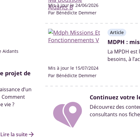
l'ouverture de
Mis à jour le 24/06/2026
dossier MDPH
Par Bénédicte Demmer
Éclairage sur
Article
MDPH : mis
e Aidants
La MPDH est l
besoins, à l’
droits aux p
Mis à jour le 15/07/2024
e projet de
Par Bénédicte Demmer
aissance d’un
és. Comment
Continuez votre l
e vie ?
Découvrez des conten
consultants nos fiche
arrow_forward
Lire la suite