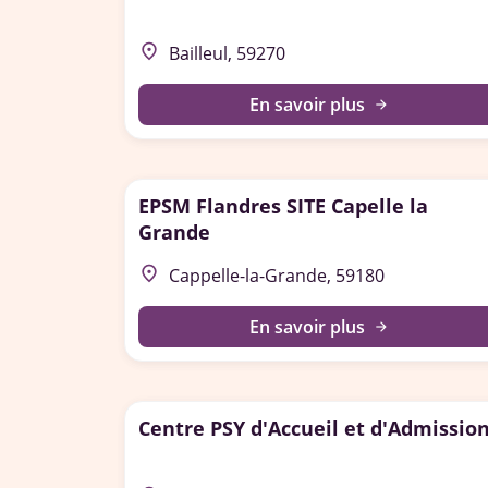
place
Bailleul, 59270
En savoir plus
arrow_forward
EPSM Flandres SITE Capelle la
Grande
place
Cappelle-la-Grande, 59180
En savoir plus
arrow_forward
Centre PSY d'Accueil et d'Admissio