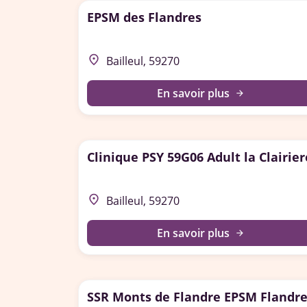
EPSM des Flandres
place
Bailleul, 59270
En savoir plus
arrow_forward
Clinique PSY 59G06 Adult la Clairier
place
Bailleul, 59270
En savoir plus
arrow_forward
SSR Monts de Flandre EPSM Flandr