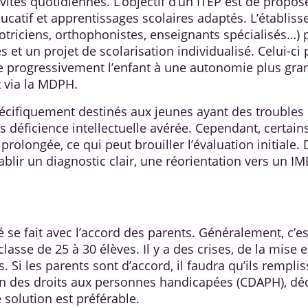
ctivités quotidiennes. L’objectif d’un ITEP est de pr
ducatif et apprentissages scolaires adaptés. L’établis
motriciens, orthophonistes, enseignants spécialisés…)
 et un projet de scolarisation individualisé. Celui-ci 
e progressivement l’enfant à une autonomie plus gran
t via la MDPH.
pécifiquement destinés aux jeunes ayant des trouble
éficience intellectuelle avérée. Cependant, certains
 prolongée, ce qui peut brouiller l’évaluation initiale.
ir un diagnostic clair, une réorientation vers un IM
 se fait avec l’accord des parents. Généralement, c’est
classe de 25 à 30 élèves. Il y a des crises, de la mise
is. Si les parents sont d’accord, il faudra qu’ils rempl
on des droits aux personnes handicapées (CDAPH), déci
e solution est préférable.