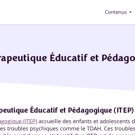
arrow_drop_down
Contenus
érapeutique Éducatif et Pédago
apeutique Éducatif et Pédagogique (ITEP)
agogique (ITEP)
accueille des enfants et adolescents d
s troubles psychiques comme le TDAH. Ces troubles nu