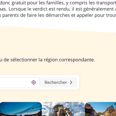
, donc gratuit pour les familles, y compris les transpo
pas.
Lorsque le verdict est rendu, il est généralemen
aux parents de faire les démarches et appeler pour tro
ou de sélectionner la région correspondante.
chevron_right
my_location
Rechercher