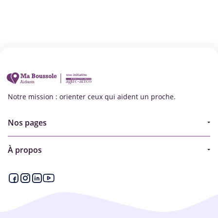
Notre mission : orienter ceux qui aident un proche.
Nos pages
Guide
À propos
Articles - Ma vie d'aidant
Espace partenaire
Aides financières et congés
Qui sommes-nous ?
Annuaire
Plan du site
Simulateur