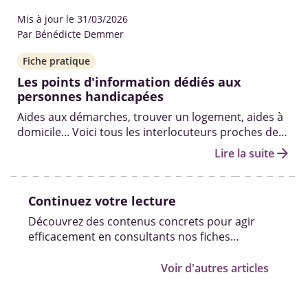
Mis à jour le 31/03/2026
Par Bénédicte Demmer
Fiche pratique
Les points d'information dédiés aux
personnes handicapées
Aides aux démarches, trouver un logement, aides à
domicile... Voici tous les interlocuteurs proches de
chez vous capables de vous accompagner en
arrow_forward
Lire la suite
fonction de vos besoins.
Continuez votre lecture
Découvrez des contenus concrets pour agir
efficacement en consultants nos fiches
pratiques, vidéos et témoignages.
Voir d'autres articles