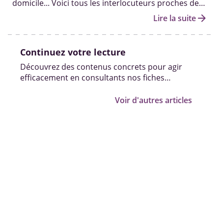
domicile... Voici tous les interlocuteurs proches de
chez vous capables de vous accompagner en
arrow_forward
Lire la suite
fonction de vos besoins.
Continuez votre lecture
Découvrez des contenus concrets pour agir
efficacement en consultants nos fiches
pratiques, vidéos et témoignages.
Voir d'autres articles