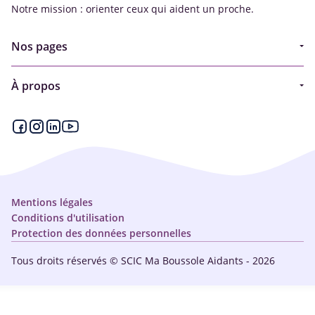
Notre mission : orienter ceux qui aident un proche.
Nos pages
Guide
À propos
Articles - Ma vie d'aidant
Espace partenaire
Aides financières et congés
Qui sommes-nous ?
Annuaire
Plan du site
Simulateur
Nous contacter
Mentions légales
Conditions d'utilisation
Protection des données personnelles
Tous droits réservés © SCIC Ma Boussole Aidants - 2026