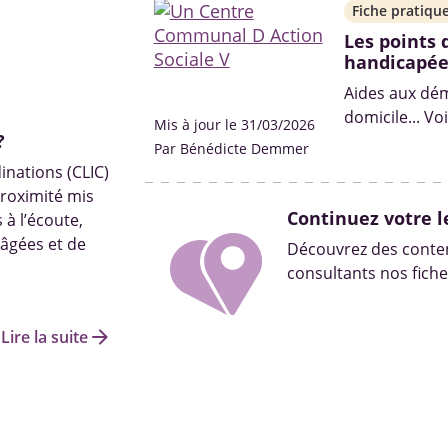
Fiche pratiqu
Les points 
handicapée
Aides aux dém
domicile... Vo
Mis à jour le 31/03/2026
?
vous capable
Par Bénédicte Demmer
besoins.
inations (CLIC)
proximité mis
Continuez votre l
 à l’écoute,
âgées et de
Découvrez des conten
consultants nos fiche
arrow_forward
Lire la suite