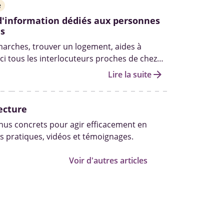
e
d'information dédiés aux personnes
s
arches, trouver un logement, aides à
ici tous les interlocuteurs proches de chez
s de vous accompagner en fonction de vos
arrow_forward
Lire la suite
ecture
us concrets pour agir efficacement en
s pratiques, vidéos et témoignages.
Voir d'autres articles