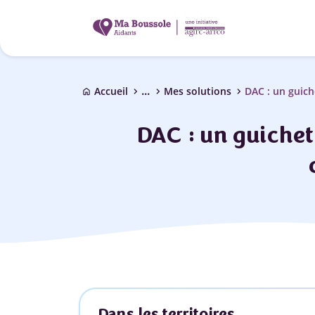
...
chevron_right
chevron_right
chevron_right
Accueil
Mes solutions
DAC : un guic
home
DAC : un guichet
Dans les territoires