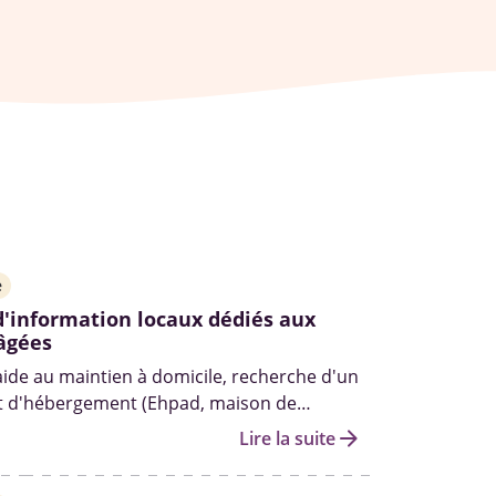
e
d'information locaux dédiés aux
âgées
aide au maintien à domicile, recherche d'un
t d'hébergement (Ehpad, maison de
..
arrow_forward
Lire la suite