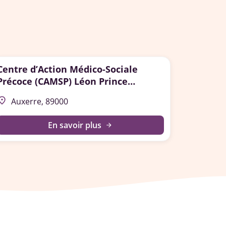
Centre d’Action Médico-Sociale
Précoce (CAMSP) Léon Prince
Auxerre
lace
Auxerre, 89000
En savoir plus
arrow_forward