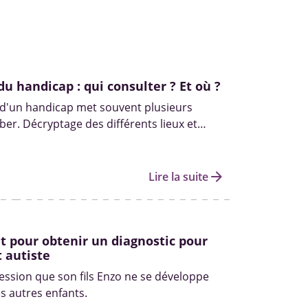
du handicap : qui consulter ? Et où ?
 d'un handicap met souvent plusieurs
er. Décryptage des différents lieux et
s pour diagnostiquer un handicap.
arrow_forward
Lire la suite
 pour obtenir un diagnostic pour
 autiste
ression que son fils Enzo ne se développe
 autres enfants.