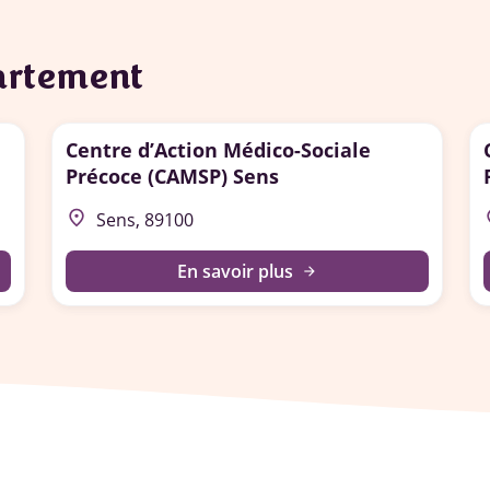
partement
Centre d’Action Médico-Sociale
Précoce (CAMSP) Sens
place
p
Sens, 89100
En savoir plus
arrow_forward