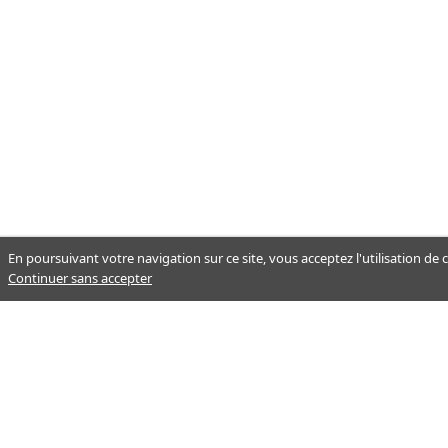
En poursuivant votre navigation sur ce site, vous acceptez l'utilisation de
Continuer sans accepter
Notre mission : orienter ceux qui
aident un proche.