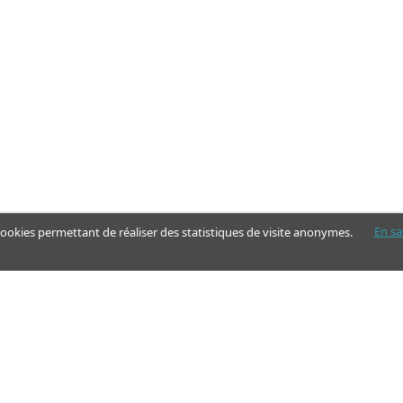
En sa
 cookies permettant de réaliser des statistiques de visite anonymes.
Nos pages
Guide
Articles - Ma vie d'aidant