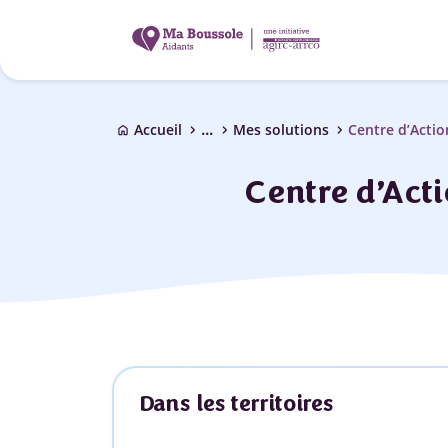
...
chevron_right
chevron_right
chevron_right
Accueil
Mes solutions
Centre d’Acti
home
Centre d’Act
Dans les territoires