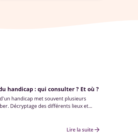
du handicap : qui consulter ? Et où ?
 d'un handicap met souvent plusieurs
er. Décryptage des différents lieux et
s pour diagnostiquer un handicap.
arrow_forward
Lire la suite