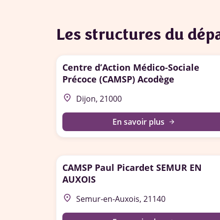
Les structures du dé
Centre d’Action Médico-Sociale
Précoce (CAMSP) Acodège
place
Dijon, 21000
En savoir plus
arrow_forward
CAMSP Paul Picardet SEMUR EN
AUXOIS
place
Semur-en-Auxois, 21140