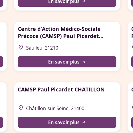
En savoir plus
arrow_forward
Centre d’Action Médico-Sociale
Précoce (CAMSP) Paul Picardet
Saulieu
place
p
Saulieu, 21210
En savoir plus
arrow_forward
CAMSP Paul Picardet CHATILLON
place
p
Châtillon-sur-Seine, 21400
En savoir plus
arrow_forward