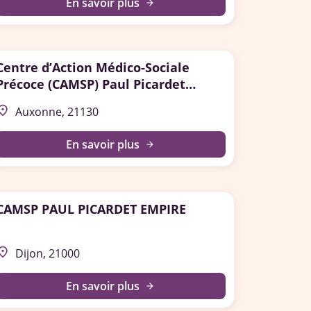
En savoir plus
arrow_forward
Centre d’Action Médico-Sociale
Précoce (CAMSP) Paul Picardet
Auxonne
lace
Auxonne, 21130
En savoir plus
arrow_forward
CAMSP PAUL PICARDET EMPIRE
lace
Dijon, 21000
En savoir plus
arrow_forward