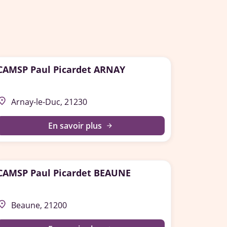
CAMSP Paul Picardet ARNAY
lace
Arnay-le-Duc, 21230
En savoir plus
arrow_forward
CAMSP Paul Picardet BEAUNE
lace
Beaune, 21200