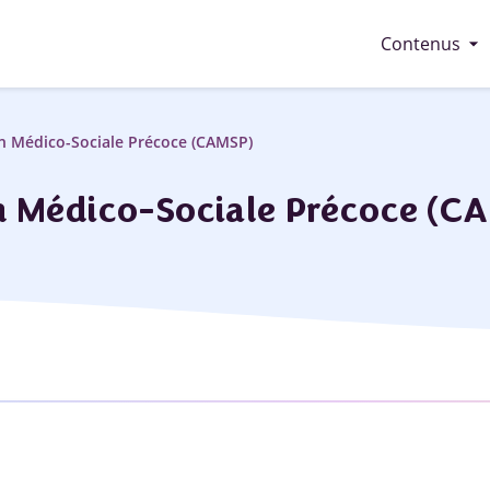
arrow_drop_down
Contenus
on Médico-Sociale Précoce (CAMSP)
n Médico-Sociale Précoce (C