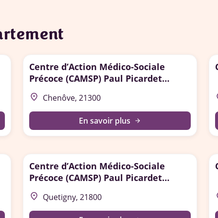
partement
Centre d’Action Médico-Sociale
Précoce (CAMSP) Paul Picardet
Chenôve
place
p
Chenôve, 21300
En savoir plus
arrow_forward
Centre d’Action Médico-Sociale
Précoce (CAMSP) Paul Picardet
Quetigny
place
p
Quetigny, 21800