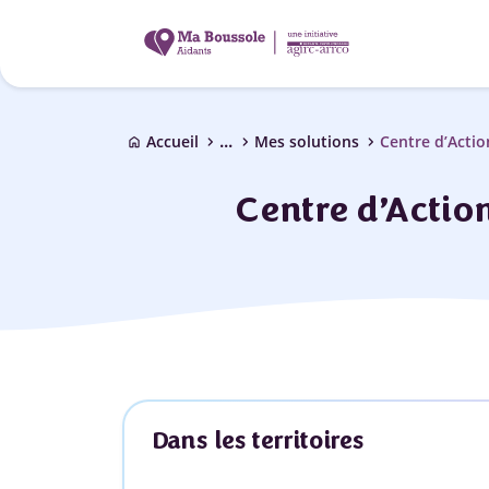
...
chevron_right
chevron_right
chevron_right
Accueil
Mes solutions
Centre d’Acti
home
Centre d’Actio
Dans les territoires