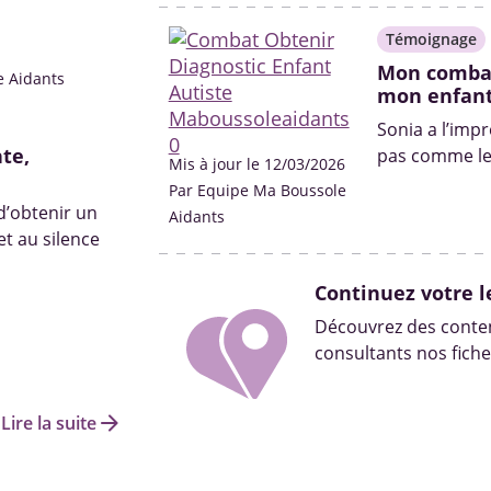
Témoignage
Mon combat
e Aidants
mon enfant
Sonia a l’imp
te,
pas comme les
Mis à jour le 12/03/2026
Par Equipe Ma Boussole
 d’obtenir un
Aidants
t au silence
Continuez votre l
Découvrez des conten
consultants nos fiche
arrow_forward
Lire la suite