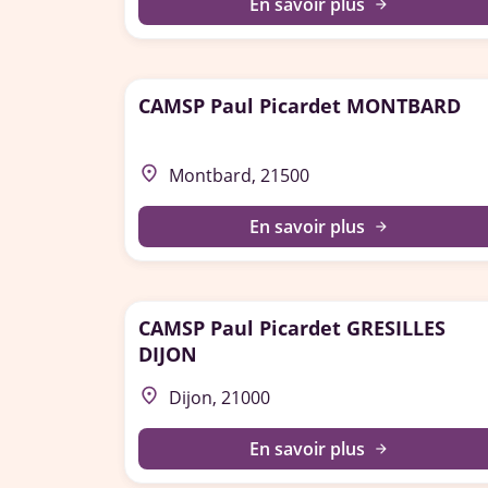
En savoir plus
arrow_forward
CAMSP Paul Picardet MONTBARD
place
Montbard, 21500
En savoir plus
arrow_forward
CAMSP Paul Picardet GRESILLES
DIJON
place
Dijon, 21000
En savoir plus
arrow_forward