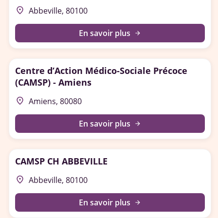
place
Abbeville, 80100
En savoir plus
arrow_forward
Centre d’Action Médico-Sociale Précoce
(CAMSP) - Amiens
place
Amiens, 80080
En savoir plus
arrow_forward
CAMSP CH ABBEVILLE
place
Abbeville, 80100
En savoir plus
arrow_forward