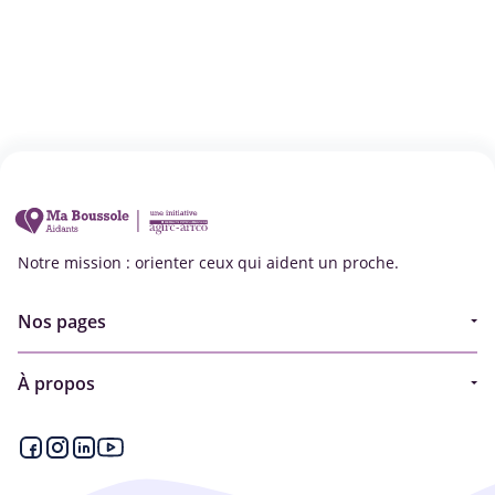
Notre mission : orienter ceux qui aident un proche.
Nos pages
Guide
À propos
Articles - Ma vie d'aidant
Espace partenaire
Aides financières et congés
Qui sommes-nous ?
Annuaire