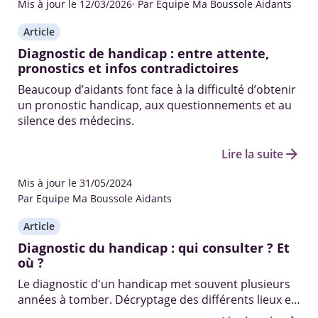
Mis à jour le 12/03/2026
· Par Equipe Ma Boussole Aidants
Article
Diagnostic de handicap : entre attente,
pronostics et infos contradictoires
Beaucoup d’aidants font face à la difficulté d’obtenir
un pronostic handicap, aux questionnements et au
silence des médecins.
arrow_forward
Lire la suite
Mis à jour le 31/05/2024
Par Equipe Ma Boussole Aidants
Article
Diagnostic du handicap : qui consulter ? Et
où ?
Le diagnostic d'un handicap met souvent plusieurs
années à tomber. Décryptage des différents lieux et
professionnels pour diagnostiquer un handicap.